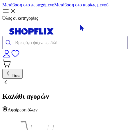
Μετάβαση στο περιεχόμενο
Μετάβαση στο κυρίως μενού
Όλες οι κατηγορίες
Πίσω
Καλάθι αγορών
Αφαίρεση όλων