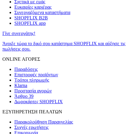
Σχετικά με εμάς
Ευκαιρίες καριέρας
Συνεργαζόμενα καταστήματα
SHOPFLIX B2B
SHOPFLIX app
Γίνε συνεργάτης!
Άνοιξε τώρα το δικό σου κατάστημα SHOPFLIX και αύξησε τις
πωλήσεις σου.
ONLINE ΑΓΟΡΕΣ
Παραδόσεις
Επιστροφές προϊόντων
Τρόποι πληρωμής
Klarna
Προστασία αγορών
Άρθρο 39
Δωροκάρτες SHOPFLIX
ΕΞΥΠΗΡΕΤΗΣΗ ΠΕΛΑΤΩΝ
Παρακολούθηση Παραγγελίας
Συχνές ερωτήσεις
Επικοινωνία