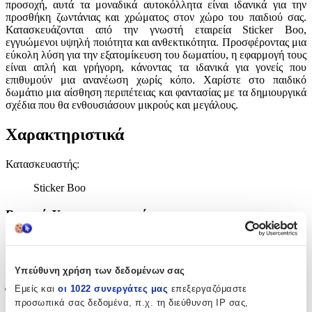
προσοχή, αυτά τα μοναδικά αυτοκόλλητα είναι ιδανικά για την
προσθήκη ζωντάνιας και χρώματος στον χώρο του παιδιού σας.
Κατασκευάζονται από την γνωστή εταιρεία Sticker Boo,
εγγυώμενοι υψηλή ποιότητα και ανθεκτικότητα. Προσφέροντας μια
εύκολη λύση για την εξατομίκευση του δωματίου, η εφαρμογή τους
είναι απλή και γρήγορη, κάνοντας τα ιδανικά για γονείς που
επιθυμούν μια ανανέωση χωρίς κόπο. Χαρίστε στο παιδικό
δωμάτιο μια αίσθηση περιπέτειας και φαντασίας με τα δημιουργικά
σχέδια που θα ενθουσιάσουν μικρούς και μεγάλους.
Χαρακτηριστικά
Κατασκευαστής
:
Sticker Boo
Βασικά Χαρακτηριστικά
Είδος
:
Τοίχου
Υπεύθυνη χρήση των δεδομένων σας
Εμείς και
οι 1022 συνεργάτες μας
επεξεργαζόμαστε
Έξτρα Χαρακτηριστικά
προσωπικά σας δεδομένα, π.χ. τη διεύθυνση IP σας,