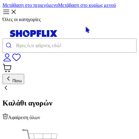
Μετάβαση στο περιεχόμενο
Μετάβαση στο κυρίως μενού
Όλες οι κατηγορίες
Πίσω
Καλάθι αγορών
Αφαίρεση όλων