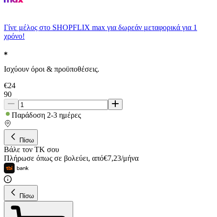
Γίνε μέλος στο SHOPFLIX max για δωρεάν μεταφορικά για 1
χρόνο!
Ισχύουν όροι & προϋποθέσεις.
€
24
90
Παράδοση 2-3 ημέρες
Πίσω
Βάλε τον ΤΚ σου
Πλήρωσε όπως σε βολεύει
,
από
€
7,23
/
μήνα
Πίσω