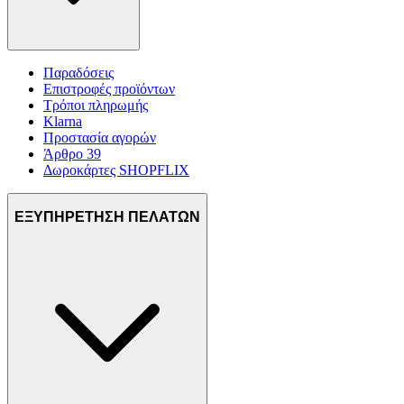
Παραδόσεις
Επιστροφές προϊόντων
Τρόποι πληρωμής
Klarna
Προστασία αγορών
Άρθρο 39
Δωροκάρτες SHOPFLIX
ΕΞΥΠΗΡΕΤΗΣΗ ΠΕΛΑΤΩΝ