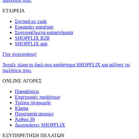
πωλήσεις σου.
ΕΤΑΙΡΕΙΑ
Σχετικά με εμάς
Ευκαιρίες καριέρας
Συνεργαζόμενα καταστήματα
SHOPFLIX B2B
SHOPFLIX app
Γίνε συνεργάτης!
Άνοιξε τώρα το δικό σου κατάστημα SHOPFLIX και αύξησε τις
πωλήσεις σου.
ONLINE ΑΓΟΡΕΣ
Παραδόσεις
Επιστροφές προϊόντων
Τρόποι πληρωμής
Klarna
Προστασία αγορών
Άρθρο 39
Δωροκάρτες SHOPFLIX
ΕΞΥΠΗΡΕΤΗΣΗ ΠΕΛΑΤΩΝ