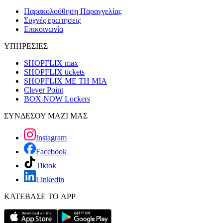
Παρακολούθηση Παραγγελίας
Συχνές ερωτήσεις
Επικοινωνία
ΥΠΗΡΕΣΙΕΣ
SHOPFLIX max
SHOPFLIX tickets
SHOPFLIX ΜΕ ΤΗ ΜΙΑ
Clever Point
BOX NOW Lockers
ΣΥΝΔΕΣΟΥ ΜΑΖΙ ΜΑΣ
Instagram
Facebook
Tiktok
Linkedin
ΚΑΤΕΒΑΣΕ ΤΟ APP