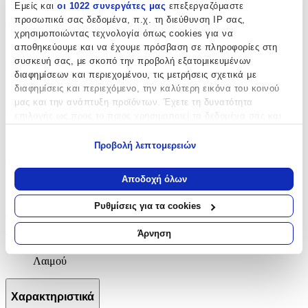
Εμείς και
οι 1022 συνεργάτες μας
επεξεργαζόμαστε
προσωπικά σας δεδομένα, π.χ. τη διεύθυνση IP σας,
Δίχρωμη
:
χρησιμοποιώντας τεχνολογία όπως cookies για να
Όχι
αποθηκεύουμε και να έχουμε πρόσβαση σε πληροφορίες στη
συσκευή σας, με σκοπό την προβολή εξατομικευμένων
Επιχρυσωμένη
:
διαφημίσεων και περιεχομένου, τις μετρήσεις σχετικά με
διαφημίσεις και περιεχόμενο, την καλύτερη εικόνα του κοινού
Όχι
μας και την ανάπτυξη προϊόντων. Έχετε τη δυνατότητα
Φύλο
:
επιλογής ως προς το ποιος χρησιμοποιεί τα δεδομένα σας και
για ποιους σκοπούς.
Άνδρας
Προβολή λεπτομερειών
Εάν μας επιτρέπετε, θα θέλαμε επίσης:
Χρώμα Υλικού
:
Να συλλέξουμε πληροφορίες σχετικά με τη γεωγραφική
Αποδοχή όλων
Λευκό
σας τοποθεσία, οι οποίες μπορεί να είναι ακριβείς σε
απόσταση μερικών μέτρων
Ρυθμίσεις για τα cookies
Λεπτομέρειες
Να αναγνωρίσουμε τη συσκευή σας σαρώνοντας ενεργά
για συγκεκριμένα χαρακτηριστικά (δακτυλικό αποτύπωμα)
Άρνηση
Τύπος
:
Μάθετε περισσότερα σχετικά με τον τρόπο επεξεργασίας των
προσωπικών σας δεδομένων και καθορίστε τις προτιμήσεις σας
Λαιμού
στην
ενότητα “Λεπτομέρειες”
. Μπορείτε να αλλάξετε ή να
ανακαλέσετε τη συγκατάθεσή σας ανά πάσα στιγμή από τη
Χαρακτηριστικά
Δήλωση Cookies.