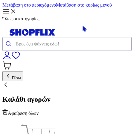
Μετάβαση στο περιεχόμενο
Μετάβαση στο κυρίως μενού
Όλες οι κατηγορίες
Πίσω
Καλάθι αγορών
Αφαίρεση όλων