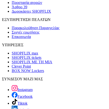
Προστασία αγορών
Άρθρο 39
Δωροκάρτες SHOPFLIX
ΕΞΥΠΗΡΕΤΗΣΗ ΠΕΛΑΤΩΝ
Παρακολούθηση Παραγγελίας
Συχνές ερωτήσεις
Επικοινωνία
ΥΠΗΡΕΣΙΕΣ
SHOPFLIX max
SHOPFLIX tickets
SHOPFLIX ΜΕ ΤΗ ΜΙΑ
Clever Point
BOX NOW Lockers
ΣΥΝΔΕΣΟΥ ΜΑΖΙ ΜΑΣ
Instagram
Facebook
Tiktok