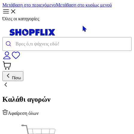
Μετάβαση στο περιεχόμενο
Μετάβαση στο κυρίως μενού
Όλες οι κατηγορίες
Πίσω
Καλάθι αγορών
Αφαίρεση όλων