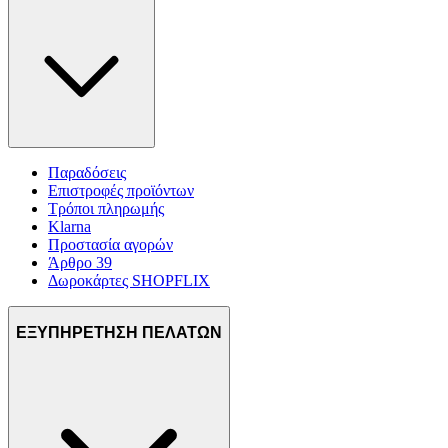
Παραδόσεις
Επιστροφές προϊόντων
Τρόποι πληρωμής
Klarna
Προστασία αγορών
Άρθρο 39
Δωροκάρτες SHOPFLIX
ΕΞΥΠΗΡΕΤΗΣΗ ΠΕΛΑΤΩΝ