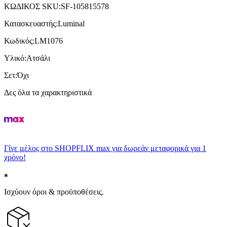
ΚΩΔΙΚΟΣ SKU
:
SF-105815578
Κατασκευαστής
:
Luminal
Κωδικός
:
LM1076
Υλικό
:
Ατσάλι
Σετ
:
Όχι
Δες όλα τα χαρακτηριστικά
Γίνε μέλος στο SHOPFLIX max για δωρεάν μεταφορικά για 1
χρόνο!
Ισχύουν όροι & προϋποθέσεις.