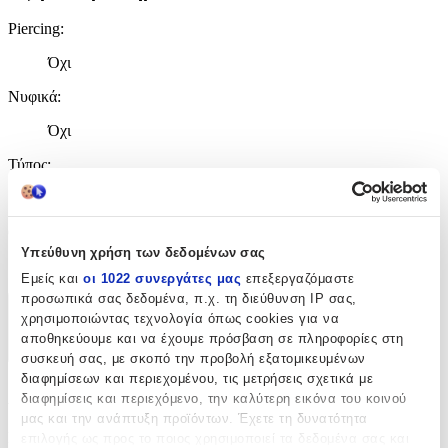
Piercing
:
Όχι
Νυφικά
:
Όχι
Τύπος
:
Κρίκοι
Clip
:
Υπεύθυνη χρήση των δεδομένων σας
Όχι
Εμείς και
οι 1022 συνεργάτες μας
επεξεργαζόμαστε
προσωπικά σας δεδομένα, π.χ. τη διεύθυνση IP σας,
Χαρακτηριστικά
χρησιμοποιώντας τεχνολογία όπως cookies για να
αποθηκεύουμε και να έχουμε πρόσβαση σε πληροφορίες στη
+
συσκευή σας, με σκοπό την προβολή εξατομικευμένων
διαφημίσεων και περιεχομένου, τις μετρήσεις σχετικά με
Χαρακτηριστικά
διαφημίσεις και περιεχόμενο, την καλύτερη εικόνα του κοινού
μας και την ανάπτυξη προϊόντων. Έχετε τη δυνατότητα
Κατασκευαστής
:
επιλογής ως προς το ποιος χρησιμοποιεί τα δεδομένα σας και