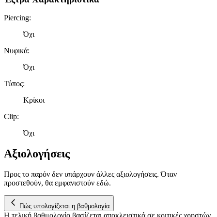
διαφημίσεων και περιεχομένου, τις μετρήσεις σχετικά με
διαφημίσεις και περιεχόμενο, την καλύτερη εικόνα του κοινού
Piercing
:
μας και την ανάπτυξη προϊόντων. Επίσης, κοινοποιούμε
πληροφορίες σχετικά με την από μέρους σας χρήση της
Όχι
τοποθεσίας μας στους συνεργάτες μέσων κοινωνικής
Νυφικά
:
δικτύωσης, διαφημίσεων και ανάλυσης.
Όχι
Τύπος
:
Κρίκοι
Clip
:
Όχι
Αξιολογήσεις
Προς το παρόν δεν υπάρχουν άλλες αξιολογήσεις. Όταν
προστεθούν, θα εμφανιστούν εδώ.
Πώς υπολογίζεται η βαθμολογία
Η τελική βαθμολογία βασίζεται αποκλειστικά σε κριτικές χρηστών