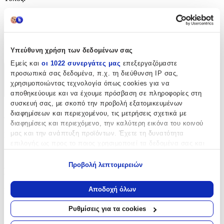
Κρεμαστά
Clip
:
Όχι
Υπεύθυνη χρήση των δεδομένων σας
Εμείς και
οι 1022 συνεργάτες μας
επεξεργαζόμαστε
προσωπικά σας δεδομένα, π.χ. τη διεύθυνση IP σας,
Χαρακτηριστικά
χρησιμοποιώντας τεχνολογία όπως cookies για να
+
αποθηκεύουμε και να έχουμε πρόσβαση σε πληροφορίες στη
συσκευή σας, με σκοπό την προβολή εξατομικευμένων
Χαρακτηριστικά
διαφημίσεων και περιεχομένου, τις μετρήσεις σχετικά με
διαφημίσεις και περιεχόμενο, την καλύτερη εικόνα του κοινού
μας και την ανάπτυξη προϊόντων. Έχετε τη δυνατότητα
Κατασκευαστής
:
επιλογής ως προς το ποιος χρησιμοποιεί τα δεδομένα σας και
Bag to Bag
για ποιους σκοπούς.
Προβολή λεπτομερειών
Βασικά Χαρακτηριστικά
Εάν μας επιτρέπετε, θα θέλαμε επίσης:
Να συλλέξουμε πληροφορίες σχετικά με τη γεωγραφική
Αποδοχή όλων
Επιχρυσωμένα
:
σας τοποθεσία, οι οποίες μπορεί να είναι ακριβείς σε
απόσταση μερικών μέτρων
Όχι
Ρυθμίσεις για τα cookies
Να αναγνωρίσουμε τη συσκευή σας σαρώνοντας ενεργά