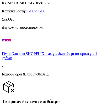
ΚΩΔΙΚΟΣ SKU
:
SF-105813920
Κατασκευαστής
:
Bag to Bag
Σετ
:
Όχι
Δες όλα τα χαρακτηριστικά
Γίνε μέλος στο SHOPFLIX max για δωρεάν μεταφορικά για 1
χρόνο!
Ισχύουν όροι & προϋποθέσεις.
Το προϊόν δεν ειναι διαθέσιμο