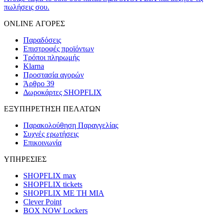
πωλήσεις σου.
ONLINE ΑΓΟΡΕΣ
Παραδόσεις
Επιστροφές προϊόντων
Τρόποι πληρωμής
Klarna
Προστασία αγορών
Άρθρο 39
Δωροκάρτες SHOPFLIX
ΕΞΥΠΗΡΕΤΗΣΗ ΠΕΛΑΤΩΝ
Παρακολούθηση Παραγγελίας
Συχνές ερωτήσεις
Επικοινωνία
ΥΠΗΡΕΣΙΕΣ
SHOPFLIX max
SHOPFLIX tickets
SHOPFLIX ΜΕ ΤΗ ΜΙΑ
Clever Point
BOX NOW Lockers