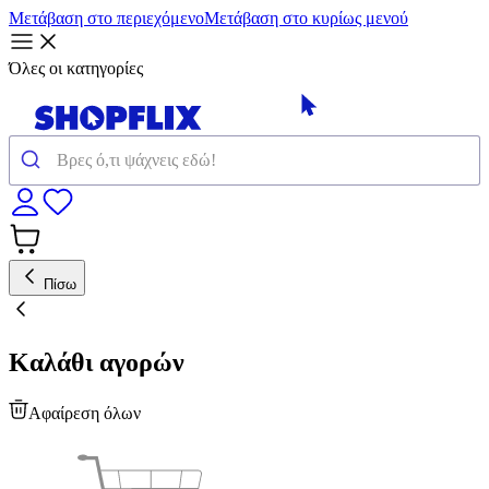
Μετάβαση στο περιεχόμενο
Μετάβαση στο κυρίως μενού
Όλες οι κατηγορίες
Πίσω
Καλάθι αγορών
Αφαίρεση όλων