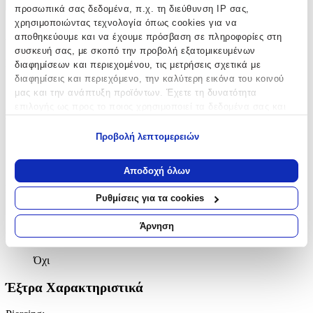
+
προσωπικά σας δεδομένα, π.χ. τη διεύθυνση IP σας,
χρησιμοποιώντας τεχνολογία όπως cookies για να
Χαρακτηριστικά
αποθηκεύουμε και να έχουμε πρόσβαση σε πληροφορίες στη
συσκευή σας, με σκοπό την προβολή εξατομικευμένων
Κατασκευαστής
:
διαφημίσεων και περιεχομένου, τις μετρήσεις σχετικά με
διαφημίσεις και περιεχόμενο, την καλύτερη εικόνα του κοινού
Bag to Bag
μας και την ανάπτυξη προϊόντων. Έχετε τη δυνατότητα
επιλογής ως προς το ποιος χρησιμοποιεί τα δεδομένα σας και
Βασικά Χαρακτηριστικά
για ποιους σκοπούς.
Προβολή λεπτομερειών
Επιχρυσωμένα
:
Εάν μας επιτρέπετε, θα θέλαμε επίσης:
Όχι
Να συλλέξουμε πληροφορίες σχετικά με τη γεωγραφική
Αποδοχή όλων
σας τοποθεσία, οι οποίες μπορεί να είναι ακριβείς σε
Περιοχή
:
απόσταση μερικών μέτρων
Ρυθμίσεις για τα cookies
Να αναγνωρίσουμε τη συσκευή σας σαρώνοντας ενεργά
Αυτιά
για συγκεκριμένα χαρακτηριστικά (δακτυλικό αποτύπωμα)
Άρνηση
Σετ
:
Μάθετε περισσότερα σχετικά με τον τρόπο επεξεργασίας των
προσωπικών σας δεδομένων και καθορίστε τις προτιμήσεις σας
Όχι
στην
ενότητα “Λεπτομέρειες”
. Μπορείτε να αλλάξετε ή να
ανακαλέσετε τη συγκατάθεσή σας ανά πάσα στιγμή από τη
Έξτρα Χαρακτηριστικά
Δήλωση Cookies.