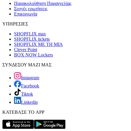
Παρακολούθηση Παραγγελίας
Συχνές ερωτήσεις
Επικοινωνία
ΥΠΗΡΕΣΙΕΣ
SHOPFLIX max
SHOPFLIX tickets
SHOPFLIX ΜΕ ΤΗ ΜΙΑ
Clever Point
BOX NOW Lockers
ΣΥΝΔΕΣΟΥ ΜΑΖΙ ΜΑΣ
Instagram
Facebook
Tiktok
Linkedin
ΚΑΤΕΒΑΣΕ ΤΟ APP