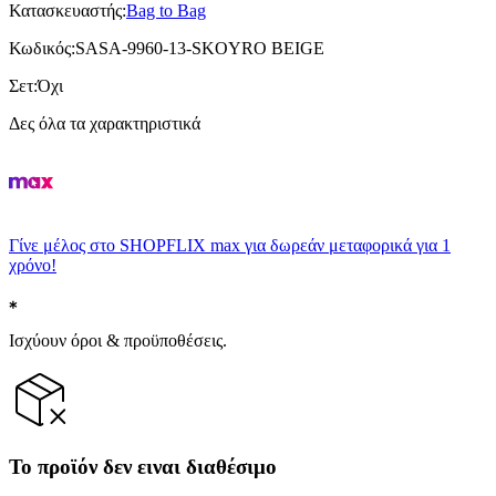
Κατασκευαστής
:
Bag to Bag
Κωδικός
:
SASA-9960-13-SKOYRO BEIGE
Σετ
:
Όχι
Δες όλα τα χαρακτηριστικά
Γίνε μέλος στο SHOPFLIX max για δωρεάν μεταφορικά για 1
χρόνο!
Ισχύουν όροι & προϋποθέσεις.
Το προϊόν δεν ειναι διαθέσιμο