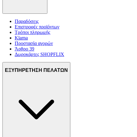
Παραδόσεις
Επιστροφές προϊόντων
Τρόποι πληρωμής
Klarna
Προστασία αγορών
Άρθρο 39
Δωροκάρτες SHOPFLIX
ΕΞΥΠΗΡΕΤΗΣΗ ΠΕΛΑΤΩΝ