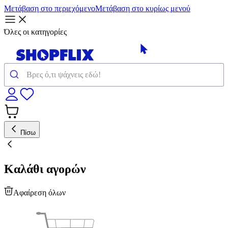
Μετάβαση στο περιεχόμενο
Μετάβαση στο κυρίως μενού
Όλες οι κατηγορίες
Πίσω
Καλάθι αγορών
Αφαίρεση όλων