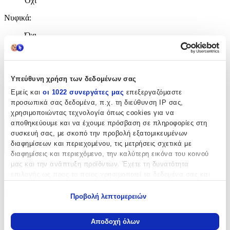
Όχι
Νυφικά
:
Όχι
Τύπος
:
Καρφωτά
Υπεύθυνη χρήση των δεδομένων σας
Clip
:
Εμείς και
οι 1022 συνεργάτες μας
επεξεργαζόμαστε
προσωπικά σας δεδομένα, π.χ. τη διεύθυνση IP σας,
Όχι
χρησιμοποιώντας τεχνολογία όπως cookies για να
αποθηκεύουμε και να έχουμε πρόσβαση σε πληροφορίες στη
Χαρακτηριστικά
συσκευή σας, με σκοπό την προβολή εξατομικευμένων
διαφημίσεων και περιεχομένου, τις μετρήσεις σχετικά με
+
διαφημίσεις και περιεχόμενο, την καλύτερη εικόνα του κοινού
μας και την ανάπτυξη προϊόντων. Έχετε τη δυνατότητα
Χαρακτηριστικά
επιλογής ως προς το ποιος χρησιμοποιεί τα δεδομένα σας και
για ποιους σκοπούς.
Κατασκευαστής
:
Προβολή λεπτομερειών
Εάν μας επιτρέπετε, θα θέλαμε επίσης:
Bag to Bag
Να συλλέξουμε πληροφορίες σχετικά με τη γεωγραφική
Αποδοχή όλων
σας τοποθεσία, οι οποίες μπορεί να είναι ακριβείς σε