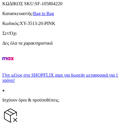
ΚΩΔΙΚΟΣ SKU
:
SF-105804220
Κατασκευαστής
:
Bag to Bag
Κωδικός
:
XY-3513-20-PINK
Σετ
:
Όχι
Δες όλα τα χαρακτηριστικά
Γίνε μέλος στο SHOPFLIX max για δωρεάν μεταφορικά για 1
χρόνο!
Ισχύουν όροι & προϋποθέσεις.