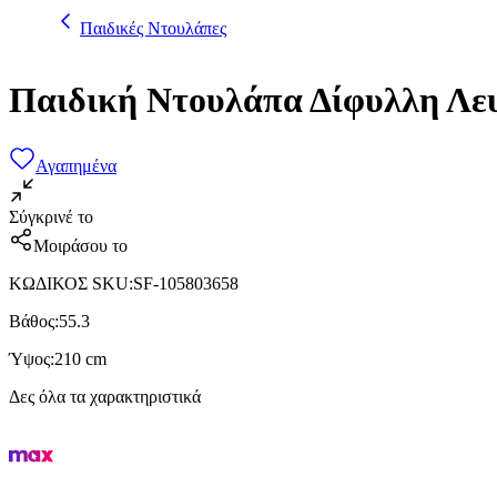
Παιδικές Ντουλάπες
Παιδική Ντουλάπα Δίφυλλη Λε
Αγαπημένα
Σύγκρινέ το
Μοιράσου το
ΚΩΔΙΚΟΣ SKU
:
SF-105803658
Βάθος
:
55.3
Ύψος
:
210 cm
Δες όλα τα χαρακτηριστικά