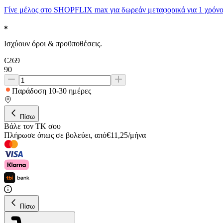
Γίνε μέλος στο SHOPFLIX max για δωρεάν μεταφορικά για 1 χρόνο
Ισχύουν όροι & προϋποθέσεις.
€
269
90
Παράδοση 10-30 ημέρες
Πίσω
Βάλε τον ΤΚ σου
Πλήρωσε όπως σε βολεύει
,
από
€
11,25
/
μήνα
Πίσω