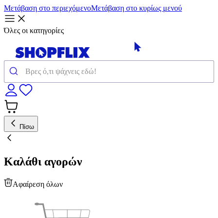
Μετάβαση στο περιεχόμενο
Μετάβαση στο κυρίως μενού
Όλες οι κατηγορίες
Πίσω
Καλάθι αγορών
Αφαίρεση όλων