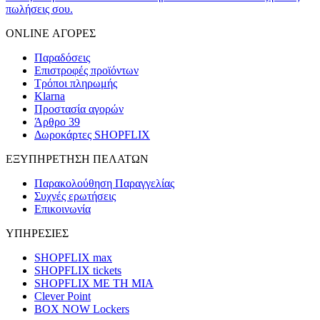
πωλήσεις σου.
ONLINE ΑΓΟΡΕΣ
Παραδόσεις
Επιστροφές προϊόντων
Τρόποι πληρωμής
Klarna
Προστασία αγορών
Άρθρο 39
Δωροκάρτες SHOPFLIX
ΕΞΥΠΗΡΕΤΗΣΗ ΠΕΛΑΤΩΝ
Παρακολούθηση Παραγγελίας
Συχνές ερωτήσεις
Επικοινωνία
ΥΠΗΡΕΣΙΕΣ
SHOPFLIX max
SHOPFLIX tickets
SHOPFLIX ΜΕ ΤΗ ΜΙΑ
Clever Point
BOX NOW Lockers