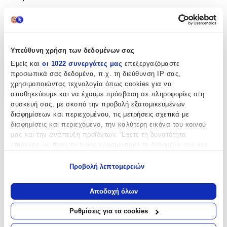
Καρφωτά
Clip
:
Όχι
Υπεύθυνη χρήση των δεδομένων σας
Εμείς και
οι 1022 συνεργάτες μας
επεξεργαζόμαστε
προσωπικά σας δεδομένα, π.χ. τη διεύθυνση IP σας,
Χαρακτηριστικά
χρησιμοποιώντας τεχνολογία όπως cookies για να
+
αποθηκεύουμε και να έχουμε πρόσβαση σε πληροφορίες στη
συσκευή σας, με σκοπό την προβολή εξατομικευμένων
Χαρακτηριστικά
διαφημίσεων και περιεχομένου, τις μετρήσεις σχετικά με
διαφημίσεις και περιεχόμενο, την καλύτερη εικόνα του κοινού
μας και την ανάπτυξη προϊόντων. Έχετε τη δυνατότητα
Κατασκευαστής
:
επιλογής ως προς το ποιος χρησιμοποιεί τα δεδομένα σας και
Bag to Bag
για ποιους σκοπούς.
Προβολή λεπτομερειών
Βασικά Χαρακτηριστικά
Εάν μας επιτρέπετε, θα θέλαμε επίσης:
Να συλλέξουμε πληροφορίες σχετικά με τη γεωγραφική
Αποδοχή όλων
Επιχρυσωμένα
:
σας τοποθεσία, οι οποίες μπορεί να είναι ακριβείς σε
απόσταση μερικών μέτρων
Όχι
Ρυθμίσεις για τα cookies
Να αναγνωρίσουμε τη συσκευή σας σαρώνοντας ενεργά
Περιοχή
: