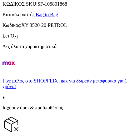
ΚΩΔΙΚΟΣ SKU
:
SF-105801868
Κατασκευαστής
:
Bag to Bag
Κωδικός
:
XY-3520-20-PETROL
Σετ
:
Όχι
Δες όλα τα χαρακτηριστικά
Γίνε μέλος στο SHOPFLIX max για δωρεάν μεταφορικά για 1
χρόνο!
Ισχύουν όροι & προϋποθέσεις.