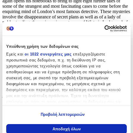
again opens his notebooks to bring to light eight further tales of
some of the strangest and most fascinating cases to come before the
enquiring mind of London’s most famous detective. These mysteries
involve the disappearance of secret plans as well as of a lady of
noble standing; the curious circumstances of Wisteria Lodge and of
the Devil’s Foot; as well as the story His Last Bow, the last outing of
Holmes and Watson on the eve of the First World War.
Χαρακτηριστικά
Υπεύθυνη χρήση των δεδομένων σας
Εμείς και
οι 1022 συνεργάτες μας
επεξεργαζόμαστε
Συγγραφέας
:
προσωπικά σας δεδομένα, π.χ. τη διεύθυνση IP σας,
χρησιμοποιώντας τεχνολογία όπως cookies για να
Arthur Conan Doyle
αποθηκεύουμε και να έχουμε πρόσβαση σε πληροφορίες στη
συσκευή σας, με σκοπό την προβολή εξατομικευμένων
Εκδότης
:
διαφημίσεων και περιεχομένου, τις μετρήσεις σχετικά με
Penguin Books
διαφημίσεις και περιεχόμενο, την καλύτερη εικόνα του κοινού
μας και την ανάπτυξη προϊόντων. Έχετε τη δυνατότητα
Έτος Έκδοσης
:
επιλογής ως προς το ποιος χρησιμοποιεί τα δεδομένα σας και
για ποιους σκοπούς.
2011
Προβολή λεπτομερειών
Αριθμός Σελίδων
:
Εάν μας επιτρέπετε, θα θέλαμε επίσης:
Να συλλέξουμε πληροφορίες σχετικά με τη γεωγραφική
256
Αποδοχή όλων
σας τοποθεσία, οι οποίες μπορεί να είναι ακριβείς σε