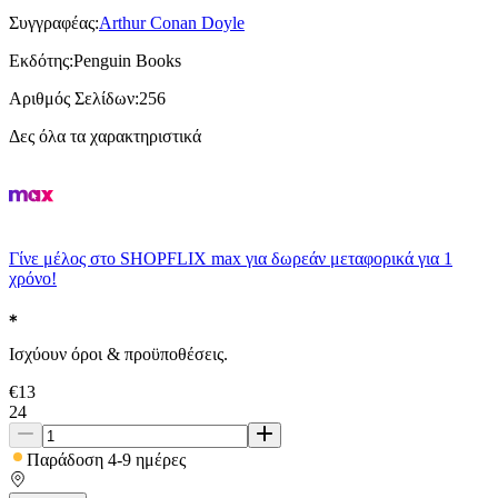
Συγγραφέας
:
Arthur Conan Doyle
Εκδότης
:
Penguin Books
Αριθμός Σελίδων
:
256
Δες όλα τα χαρακτηριστικά
Γίνε μέλος στο SHOPFLIX max για δωρεάν μεταφορικά για 1
χρόνο!
Ισχύουν όροι & προϋποθέσεις.
€
13
24
Παράδοση 4-9 ημέρες