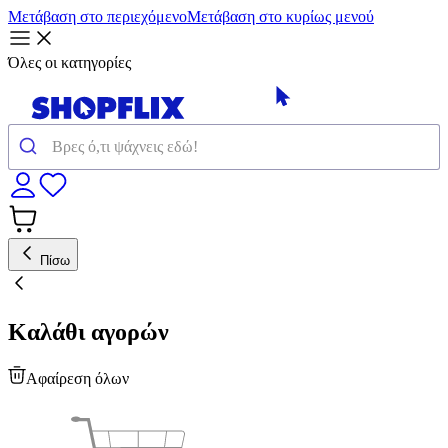
Μετάβαση στο περιεχόμενο
Μετάβαση στο κυρίως μενού
Όλες οι κατηγορίες
Πίσω
Καλάθι αγορών
Αφαίρεση όλων