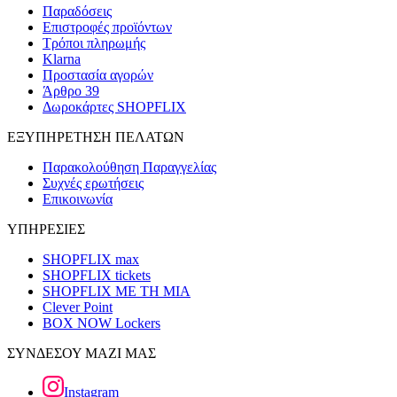
Παραδόσεις
Επιστροφές προϊόντων
Τρόποι πληρωμής
Klarna
Προστασία αγορών
Άρθρο 39
Δωροκάρτες SHOPFLIX
ΕΞΥΠΗΡΕΤΗΣΗ ΠΕΛΑΤΩΝ
Παρακολούθηση Παραγγελίας
Συχνές ερωτήσεις
Επικοινωνία
ΥΠΗΡΕΣΙΕΣ
SHOPFLIX max
SHOPFLIX tickets
SHOPFLIX ΜΕ ΤΗ ΜΙΑ
Clever Point
BOX NOW Lockers
ΣΥΝΔΕΣΟΥ ΜΑΖΙ ΜΑΣ
Instagram