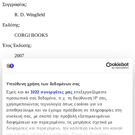
Συγγραφέας
:
R. D. Wingfield
Εκδότης
:
CORGI BOOKS
Έτος Έκδοσης
:
2007
Αριθμός Σελίδων
:
427
Υπεύθυνη χρήση των δεδομένων σας
Γλώσσα
:
Εμείς και
οι 1022 συνεργάτες μας
επεξεργαζόμαστε
Αγγλικά
προσωπικά σας δεδομένα, π.χ. τη διεύθυνση IP σας,
χρησιμοποιώντας τεχνολογία όπως cookies για να
αποθηκεύουμε και να έχουμε πρόσβαση σε πληροφορίες στη
Χαρακτηριστικά
συσκευή σας, με σκοπό την προβολή εξατομικευμένων
διαφημίσεων και περιεχομένου, τις μετρήσεις σχετικά με
+
διαφημίσεις και περιεχόμενο, την καλύτερη εικόνα του κοινού
μας και την ανάπτυξη προϊόντων. Έχετε τη δυνατότητα