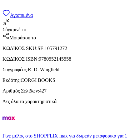
Αγαπημένα
Σύγκρινέ το
Μοιράσου το
ΚΩΔΙΚΟΣ SKU
:
SF-105791272
ΚΩΔΙΚΟΣ ISBN
:
9780552145558
Συγγραφέας
:
R. D. Wingfield
Εκδότης
:
CORGI BOOKS
Αριθμός Σελίδων
:
427
Δες όλα τα χαρακτηριστικά
Γίνε μέλος στο SHOPFLIX max για δωρεάν μεταφορικά για 1