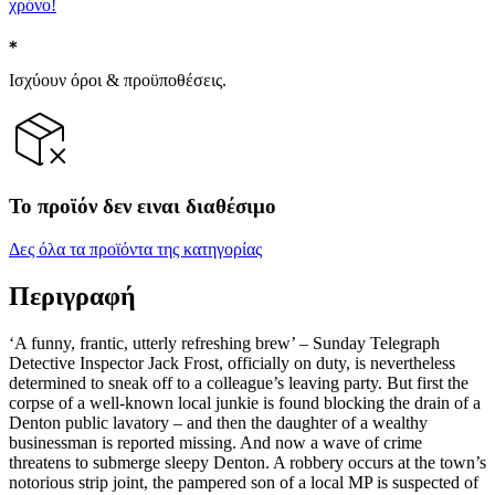
χρόνο!
Ισχύουν όροι & προϋποθέσεις.
Το προϊόν δεν ειναι διαθέσιμο
Δες όλα τα προϊόντα της κατηγορίας
Περιγραφή
‘A funny, frantic, utterly refreshing brew’ – Sunday Telegraph
Detective Inspector Jack Frost, officially on duty, is nevertheless
determined to sneak off to a colleague’s leaving party. But first the
corpse of a well-known local junkie is found blocking the drain of a
Denton public lavatory – and then the daughter of a wealthy
businessman is reported missing. And now a wave of crime
threatens to submerge sleepy Denton. A robbery occurs at the town’s
notorious strip joint, the pampered son of a local MP is suspected of