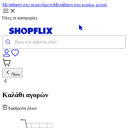
Μετάβαση στο περιεχόμενο
Μετάβαση στο κυρίως μενού
Όλες οι κατηγορίες
Πίσω
Καλάθι αγορών
Αφαίρεση όλων