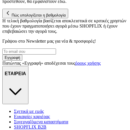
προστεθούν, θα εμφανιστούν εδώ.
στη συσκευή σας, με σκοπό την προβολή εξατομικευμένων
διαφημίσεων και περιεχομένου, τις μετρήσεις σχετικά με
Πώς υπολογίζεται η βαθμολογία
διαφημίσεις και περιεχόμενο, την καλύτερη εικόνα του κοινού
Η τελική βαθμολογία βασίζεται αποκλειστικά σε κριτικές χρηστών
μας και την ανάπτυξη προϊόντων. Επίσης, κοινοποιούμε
που έχουν πραγματοποιήσει αγορά μέσω SHOPFLIX ή έχουν
πληροφορίες σχετικά με την από μέρους σας χρήση της
επιβεβαιώσει την αγορά τους.
τοποθεσίας μας στους συνεργάτες μέσων κοινωνικής
δικτύωσης, διαφημίσεων και ανάλυσης.
Γράψου στο Νewsletter μας για νέα & προσφορές!
Εγγραφή
Πατώντας «Εγγραφή» αποδέχεσαι τους
όρους χρήσης
ΕΤΑΙΡΕΙΑ
Σχετικά με εμάς
Ευκαιρίες καριέρας
Συνεργαζόμενα καταστήματα
SHOPFLIX B2B