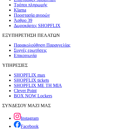
Τρόποι πληρωμής
Klarna
Προστασία αγορών
Άρθρο 39
Δωροκάρτες SHOPFLIX
ΕΞΥΠΗΡΕΤΗΣΗ ΠΕΛΑΤΩΝ
Παρακολούθηση Παραγγελίας
Συχνές ερωτήσεις
Επικοινωνία
ΥΠΗΡΕΣΙΕΣ
SHOPFLIX max
SHOPFLIX tickets
SHOPFLIX ΜΕ ΤΗ ΜΙΑ
Clever Point
BOX NOW Lockers
ΣΥΝΔΕΣΟΥ ΜΑΖΙ ΜΑΣ
Instagram
Facebook