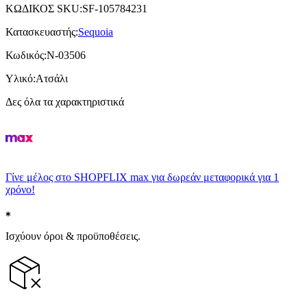
ΚΩΔΙΚΟΣ SKU
:
SF-105784231
Κατασκευαστής
:
Sequoia
Κωδικός
:
N-03506
Υλικό
:
Ατσάλι
Δες όλα τα χαρακτηριστικά
Γίνε μέλος στο SHOPFLIX max για δωρεάν μεταφορικά για 1
χρόνο!
Ισχύουν όροι & προϋποθέσεις.