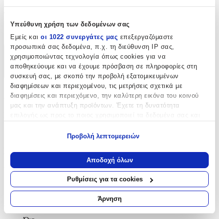
Τύπος
:
Υπεύθυνη χρήση των δεδομένων σας
Λαιμού
Εμείς και
οι 1022 συνεργάτες μας
επεξεργαζόμαστε
προσωπικά σας δεδομένα, π.χ. τη διεύθυνση IP σας,
χρησιμοποιώντας τεχνολογία όπως cookies για να
Χαρακτηριστικά
αποθηκεύουμε και να έχουμε πρόσβαση σε πληροφορίες στη
+
συσκευή σας, με σκοπό την προβολή εξατομικευμένων
διαφημίσεων και περιεχομένου, τις μετρήσεις σχετικά με
Χαρακτηριστικά
διαφημίσεις και περιεχόμενο, την καλύτερη εικόνα του κοινού
μας και την ανάπτυξη προϊόντων. Έχετε τη δυνατότητα
Κατασκευαστής
:
επιλογής ως προς το ποιος χρησιμοποιεί τα δεδομένα σας και
για ποιους σκοπούς.
Sequoia
Προβολή λεπτομερειών
Εάν μας επιτρέπετε, θα θέλαμε επίσης:
Βασικά Χαρακτηριστικά
Να συλλέξουμε πληροφορίες σχετικά με τη γεωγραφική
Αποδοχή όλων
σας τοποθεσία, οι οποίες μπορεί να είναι ακριβείς σε
Υλικό
:
απόσταση μερικών μέτρων
Ρυθμίσεις για τα cookies
Να αναγνωρίσουμε τη συσκευή σας σαρώνοντας ενεργά
Ατσάλι
για συγκεκριμένα χαρακτηριστικά (δακτυλικό αποτύπωμα)
Άρνηση
Δίχρωμη
:
Μάθετε περισσότερα σχετικά με τον τρόπο επεξεργασίας των
προσωπικών σας δεδομένων και καθορίστε τις προτιμήσεις σας