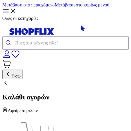
Μετάβαση στο περιεχόμενο
Μετάβαση στο κυρίως μενού
Όλες οι κατηγορίες
Πίσω
Καλάθι αγορών
Αφαίρεση όλων