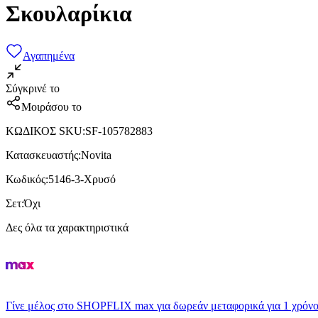
Σκουλαρίκια
Αγαπημένα
Σύγκρινέ το
Μοιράσου το
ΚΩΔΙΚΟΣ SKU
:
SF-105782883
Κατασκευαστής
:
Novita
Κωδικός
:
5146-3-Χρυσό
Σετ
:
Όχι
Δες όλα τα χαρακτηριστικά
Γίνε μέλος στο SHOPFLIX max για δωρεάν μεταφορικά για 1 χρόνο