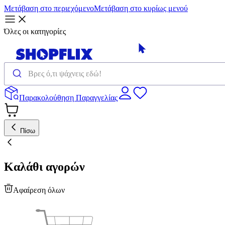
Μετάβαση στο περιεχόμενο
Μετάβαση στο κυρίως μενού
Όλες οι κατηγορίες
Παρακολούθηση Παραγγελίας
Πίσω
Καλάθι αγορών
Αφαίρεση όλων