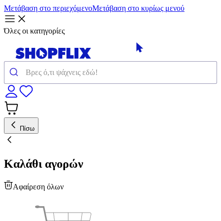
Μετάβαση στο περιεχόμενο
Μετάβαση στο κυρίως μενού
Όλες οι κατηγορίες
Πίσω
Καλάθι αγορών
Αφαίρεση όλων