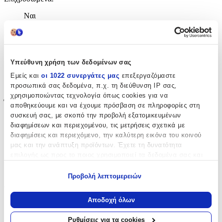
Ναι
Περιοχή
:
Αυτιά
Υπεύθυνη χρήση των δεδομένων σας
Σετ
:
Εμείς και
οι 1022 συνεργάτες μας
επεξεργαζόμαστε
Όχι
προσωπικά σας δεδομένα, π.χ. τη διεύθυνση IP σας,
χρησιμοποιώντας τεχνολογία όπως cookies για να
Έξτρα Χαρακτηριστικά
αποθηκεύουμε και να έχουμε πρόσβαση σε πληροφορίες στη
συσκευή σας, με σκοπό την προβολή εξατομικευμένων
Piercing
:
διαφημίσεων και περιεχομένου, τις μετρήσεις σχετικά με
διαφημίσεις και περιεχόμενο, την καλύτερη εικόνα του κοινού
Όχι
μας και την ανάπτυξη προϊόντων. Έχετε τη δυνατότητα
επιλογής ως προς το ποιος χρησιμοποιεί τα δεδομένα σας και
Νυφικά
:
για ποιους σκοπούς.
Όχι
Προβολή λεπτομερειών
Εάν μας επιτρέπετε, θα θέλαμε επίσης:
Τύπος
:
Να συλλέξουμε πληροφορίες σχετικά με τη γεωγραφική
Αποδοχή όλων
Καρφωτά
σας τοποθεσία, οι οποίες μπορεί να είναι ακριβείς σε
απόσταση μερικών μέτρων
Ρυθμίσεις για τα cookies