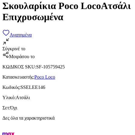
Σκουλαρίκια Poco LocoΑτσάλι
Επιχρυσωμένα
Αγαπημένα
Σύγκρινέ το
Μοιράσου το
ΚΩΔΙΚΟΣ SKU
:
SF-105759425
Κατασκευαστής
:
Poco Loco
Κωδικός
:
SSELEE146
Υλικό
:
Ατσάλι
Σετ
:
Όχι
Δες όλα τα χαρακτηριστικά