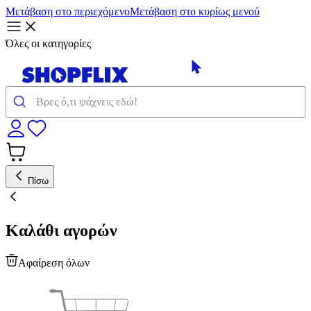
Μετάβαση στο περιεχόμενο
Μετάβαση στο κυρίως μενού
Όλες οι κατηγορίες
Πίσω
Καλάθι αγορών
Αφαίρεση όλων