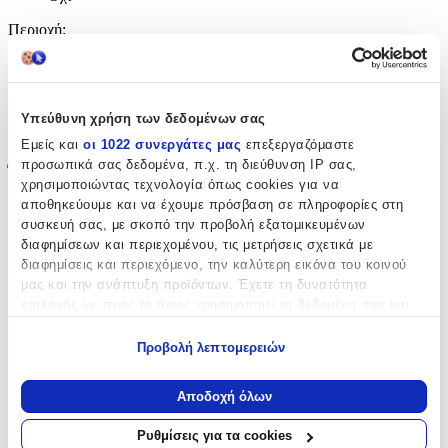
Περιοχή
:
Αυτιά
Σετ
:
Υπεύθυνη χρήση των δεδομένων σας
Όχι
Εμείς και
οι 1022 συνεργάτες μας
επεξεργαζόμαστε
προσωπικά σας δεδομένα, π.χ. τη διεύθυνση IP σας,
Έξτρα Χαρακτηριστικά
χρησιμοποιώντας τεχνολογία όπως cookies για να
αποθηκεύουμε και να έχουμε πρόσβαση σε πληροφορίες στη
Piercing
:
συσκευή σας, με σκοπό την προβολή εξατομικευμένων
Όχι
διαφημίσεων και περιεχομένου, τις μετρήσεις σχετικά με
διαφημίσεις και περιεχόμενο, την καλύτερη εικόνα του κοινού
Νυφικά
:
μας και την ανάπτυξη προϊόντων. Έχετε τη δυνατότητα
επιλογής ως προς το ποιος χρησιμοποιεί τα δεδομένα σας και
Όχι
για ποιους σκοπούς.
Τύπος
:
Προβολή λεπτομερειών
Εάν μας επιτρέπετε, θα θέλαμε επίσης:
Cuff
Να συλλέξουμε πληροφορίες σχετικά με τη γεωγραφική
Αποδοχή όλων
σας τοποθεσία, οι οποίες μπορεί να είναι ακριβείς σε
Clip
:
απόσταση μερικών μέτρων
Ρυθμίσεις για τα cookies
Όχι
Να αναγνωρίσουμε τη συσκευή σας σαρώνοντας ενεργά