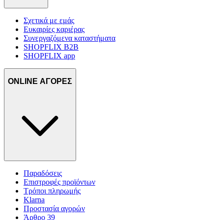
Σχετικά με εμάς
Ευκαιρίες καριέρας
Συνεργαζόμενα καταστήματα
SHOPFLIX B2B
SHOPFLIX app
ONLINE ΑΓΟΡΕΣ
Παραδόσεις
Επιστροφές προϊόντων
Τρόποι πληρωμής
Klarna
Προστασία αγορών
Άρθρο 39