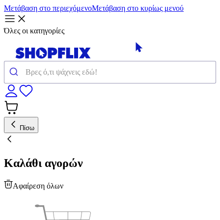
Μετάβαση στο περιεχόμενο
Μετάβαση στο κυρίως μενού
Όλες οι κατηγορίες
Πίσω
Καλάθι αγορών
Αφαίρεση όλων