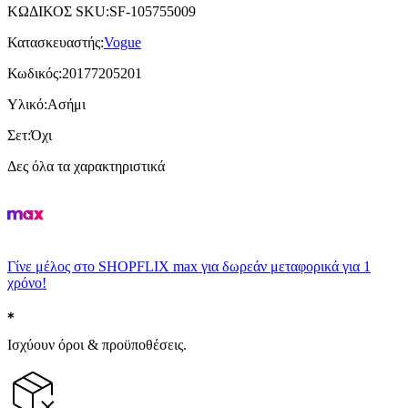
ΚΩΔΙΚΟΣ SKU
:
SF-105755009
Κατασκευαστής
:
Vogue
Κωδικός
:
20177205201
Υλικό
:
Ασήμι
Σετ
:
Όχι
Δες όλα τα χαρακτηριστικά
Γίνε μέλος στο SHOPFLIX max για δωρεάν μεταφορικά για 1
χρόνο!
Ισχύουν όροι & προϋποθέσεις.