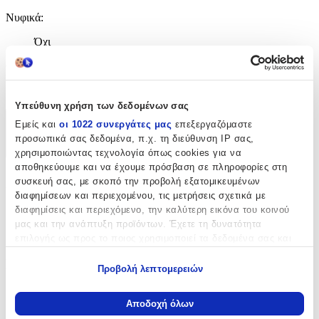
Νυφικά
:
Όχι
Clip
:
Όχι
Υπεύθυνη χρήση των δεδομένων σας
Εμείς και
οι 1022 συνεργάτες μας
επεξεργαζόμαστε
Χαρακτηριστικά
προσωπικά σας δεδομένα, π.χ. τη διεύθυνση IP σας,
+
χρησιμοποιώντας τεχνολογία όπως cookies για να
αποθηκεύουμε και να έχουμε πρόσβαση σε πληροφορίες στη
Χαρακτηριστικά
συσκευή σας, με σκοπό την προβολή εξατομικευμένων
διαφημίσεων και περιεχομένου, τις μετρήσεις σχετικά με
διαφημίσεις και περιεχόμενο, την καλύτερη εικόνα του κοινού
Κατασκευαστής
:
μας και την ανάπτυξη προϊόντων. Έχετε τη δυνατότητα
Vogue
επιλογής ως προς το ποιος χρησιμοποιεί τα δεδομένα σας και
για ποιους σκοπούς.
Βασικά Χαρακτηριστικά
Προβολή λεπτομερειών
Εάν μας επιτρέπετε, θα θέλαμε επίσης:
Χρώμα Υλικού
:
Να συλλέξουμε πληροφορίες σχετικά με τη γεωγραφική
Αποδοχή όλων
σας τοποθεσία, οι οποίες μπορεί να είναι ακριβείς σε
Κίτρινο