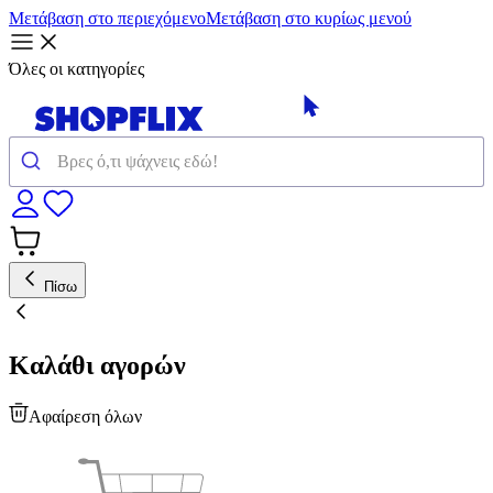
Μετάβαση στο περιεχόμενο
Μετάβαση στο κυρίως μενού
Όλες οι κατηγορίες
Πίσω
Καλάθι αγορών
Αφαίρεση όλων