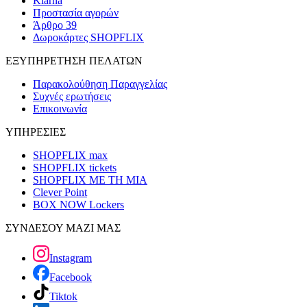
Klarna
Προστασία αγορών
Άρθρο 39
Δωροκάρτες SHOPFLIX
ΕΞΥΠΗΡΕΤΗΣΗ ΠΕΛΑΤΩΝ
Παρακολούθηση Παραγγελίας
Συχνές ερωτήσεις
Επικοινωνία
ΥΠΗΡΕΣΙΕΣ
SHOPFLIX max
SHOPFLIX tickets
SHOPFLIX ΜΕ ΤΗ ΜΙΑ
Clever Point
BOX NOW Lockers
ΣΥΝΔΕΣΟΥ ΜΑΖΙ ΜΑΣ
Instagram
Facebook
Tiktok