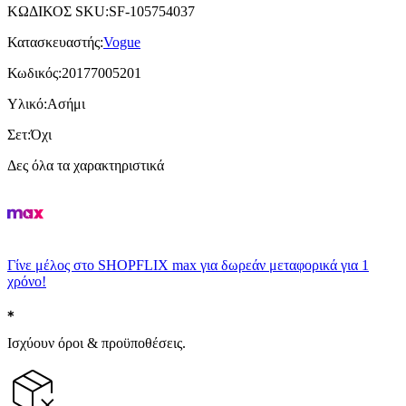
ΚΩΔΙΚΟΣ SKU
:
SF-105754037
Κατασκευαστής
:
Vogue
Κωδικός
:
20177005201
Υλικό
:
Ασήμι
Σετ
:
Όχι
Δες όλα τα χαρακτηριστικά
Γίνε μέλος στο SHOPFLIX max για δωρεάν μεταφορικά για 1
χρόνο!
Ισχύουν όροι & προϋποθέσεις.