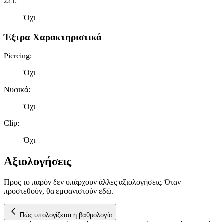
Σετ
:
διαφημίσεων και περιεχομένου, τις μετρήσεις σχετικά με
διαφημίσεις και περιεχόμενο, την καλύτερη εικόνα του κοινού
Όχι
μας και την ανάπτυξη προϊόντων. Επίσης, κοινοποιούμε
πληροφορίες σχετικά με την από μέρους σας χρήση της
Έξτρα Χαρακτηριστικά
τοποθεσίας μας στους συνεργάτες μέσων κοινωνικής
δικτύωσης, διαφημίσεων και ανάλυσης.
Piercing
:
Όχι
Νυφικά
:
Όχι
Clip
:
Όχι
Αξιολογήσεις
Προς το παρόν δεν υπάρχουν άλλες αξιολογήσεις. Όταν
προστεθούν, θα εμφανιστούν εδώ.
Πώς υπολογίζεται η βαθμολογία