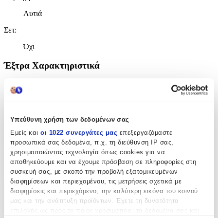
Αυτιά
Σετ
:
Όχι
Έξτρα Χαρακτηριστικά
Piercing
:
Όχι
Νυφικά
:
Υπεύθυνη χρήση των δεδομένων σας
Εμείς και
οι 1022 συνεργάτες μας
επεξεργαζόμαστε
Όχι
προσωπικά σας δεδομένα, π.χ. τη διεύθυνση IP σας,
Clip
:
χρησιμοποιώντας τεχνολογία όπως cookies για να
αποθηκεύουμε και να έχουμε πρόσβαση σε πληροφορίες στη
Όχι
συσκευή σας, με σκοπό την προβολή εξατομικευμένων
διαφημίσεων και περιεχομένου, τις μετρήσεις σχετικά με
διαφημίσεις και περιεχόμενο, την καλύτερη εικόνα του κοινού
Χαρακτηριστικά
μας και την ανάπτυξη προϊόντων. Έχετε τη δυνατότητα
+
επιλογής ως προς το ποιος χρησιμοποιεί τα δεδομένα σας και