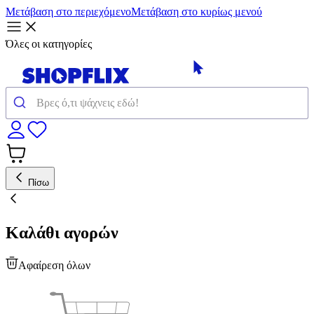
Μετάβαση στο περιεχόμενο
Μετάβαση στο κυρίως μενού
Όλες οι κατηγορίες
Πίσω
Καλάθι αγορών
Αφαίρεση όλων