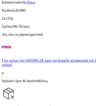
Κατασκευαστής
:
Doca
Κωδικός
:
81680
Σετ
:
Όχι
Σχέδιο
:
Με Πέτρες
Δες όλα τα χαρακτηριστικά
Γίνε μέλος στο SHOPFLIX max για δωρεάν μεταφορικά για 1
χρόνο!
Ισχύουν όροι & προϋποθέσεις.