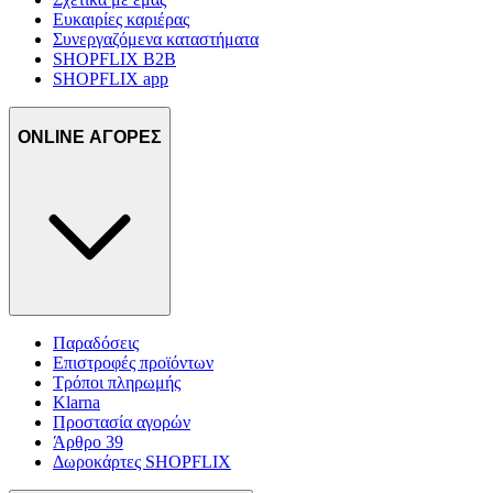
Ευκαιρίες καριέρας
Συνεργαζόμενα καταστήματα
SHOPFLIX B2B
SHOPFLIX app
ONLINE ΑΓΟΡΕΣ
Παραδόσεις
Επιστροφές προϊόντων
Τρόποι πληρωμής
Klarna
Προστασία αγορών
Άρθρο 39
Δωροκάρτες SHOPFLIX