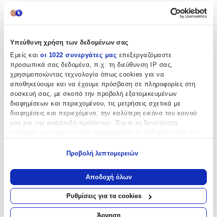
Με Πέτρες
Clip
:
Υπεύθυνη χρήση των δεδομένων σας
Όχι
Εμείς και
οι 1022 συνεργάτες μας
επεξεργαζόμαστε
προσωπικά σας δεδομένα, π.χ. τη διεύθυνση IP σας,
Χαρακτηριστικά
χρησιμοποιώντας τεχνολογία όπως cookies για να
αποθηκεύουμε και να έχουμε πρόσβαση σε πληροφορίες στη
+
συσκευή σας, με σκοπό την προβολή εξατομικευμένων
διαφημίσεων και περιεχομένου, τις μετρήσεις σχετικά με
Χαρακτηριστικά
διαφημίσεις και περιεχόμενο, την καλύτερη εικόνα του κοινού
μας και την ανάπτυξη προϊόντων. Έχετε τη δυνατότητα
Κατασκευαστής
:
επιλογής ως προς το ποιος χρησιμοποιεί τα δεδομένα σας και
για ποιους σκοπούς.
Doca
Προβολή λεπτομερειών
Εάν μας επιτρέπετε, θα θέλαμε επίσης:
Βασικά Χαρακτηριστικά
Να συλλέξουμε πληροφορίες σχετικά με τη γεωγραφική
Αποδοχή όλων
Επιχρυσωμένα
:
σας τοποθεσία, οι οποίες μπορεί να είναι ακριβείς σε
απόσταση μερικών μέτρων
Ρυθμίσεις για τα cookies
Όχι
Να αναγνωρίσουμε τη συσκευή σας σαρώνοντας ενεργά
για συγκεκριμένα χαρακτηριστικά (δακτυλικό αποτύπωμα)
Περιοχή
:
Άρνηση