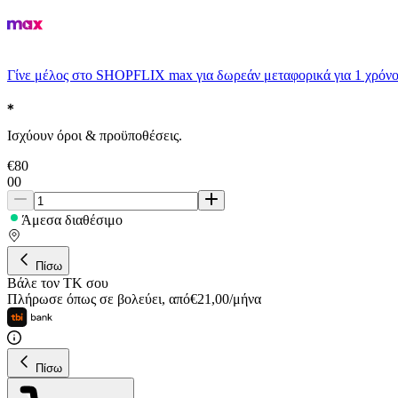
Γίνε μέλος στο SHOPFLIX max για δωρεάν μεταφορικά για 1 χρόνο
Ισχύουν όροι & προϋποθέσεις.
€
80
00
Άμεσα διαθέσιμο
Πίσω
Βάλε τον ΤΚ σου
Πλήρωσε όπως σε βολεύει
,
από
€
21,00
/
μήνα
Πίσω