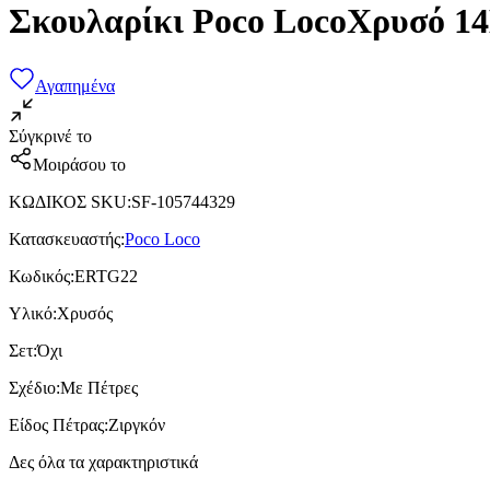
Σκουλαρίκι Poco LocoΧρυσό 14
Αγαπημένα
Σύγκρινέ το
Μοιράσου το
ΚΩΔΙΚΟΣ SKU
:
SF-105744329
Κατασκευαστής
:
Poco Loco
Κωδικός
:
ERTG22
Υλικό
:
Χρυσός
Σετ
:
Όχι
Σχέδιο
:
Με Πέτρες
Είδος Πέτρας
:
Ζιργκόν
Δες όλα τα χαρακτηριστικά