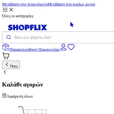
Μετάβαση στο περιεχόμενο
Μετάβαση στο κυρίως μενού
Όλες οι κατηγορίες
Παρακολούθηση Παραγγελίας
Πίσω
Καλάθι αγορών
Αφαίρεση όλων