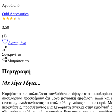
Αγορά από
Odd Accessories
3.50
(
1
)
Αγαπημένα
Σύγκρινέ το
Μοιράσου το
Περιγραφή
Με λίγα λόγια...
Κομψότητα και πολυτέλεια συνδυάζονται άψογα στα σκουλαρίκια
σκουλαρίκια προσφέρουν όχι μόνο μοναδική εμφάνιση, αλλά και 
φινέτσας, αναδεικνύοντας το στυλ κάθε γυναίκας που τα φορά. Με
περιστάσεις, προσθέτοντας μια ξεχωριστή πινελιά στην εμφάνισή
αξεσουάρ για κάθε μοντέρνα γυναίκα. Ενσωματώνοντας την ακρίβεια 