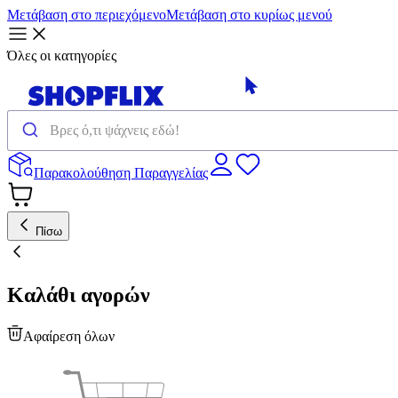
Μετάβαση στο περιεχόμενο
Μετάβαση στο κυρίως μενού
Όλες οι κατηγορίες
Παρακολούθηση Παραγγελίας
Πίσω
Καλάθι αγορών
Αφαίρεση όλων