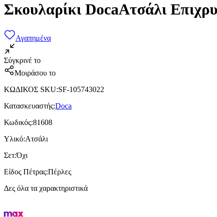
Σκουλαρίκι DocaΑτσάλι Επιχρ
Αγαπημένα
Σύγκρινέ το
Μοιράσου το
ΚΩΔΙΚΟΣ SKU
:
SF-105743022
Κατασκευαστής
:
Doca
Κωδικός
:
81608
Υλικό
:
Ατσάλι
Σετ
:
Όχι
Είδος Πέτρας
:
Πέρλες
Δες όλα τα χαρακτηριστικά