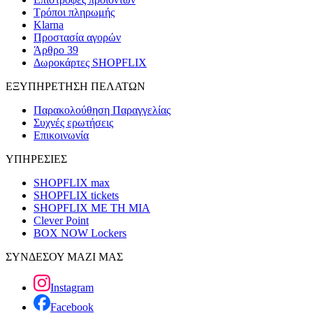
Τρόποι πληρωμής
Klarna
Προστασία αγορών
Άρθρο 39
Δωροκάρτες SHOPFLIX
ΕΞΥΠΗΡΕΤΗΣΗ ΠΕΛΑΤΩΝ
Παρακολούθηση Παραγγελίας
Συχνές ερωτήσεις
Επικοινωνία
ΥΠΗΡΕΣΙΕΣ
SHOPFLIX max
SHOPFLIX tickets
SHOPFLIX ΜΕ ΤΗ ΜΙΑ
Clever Point
BOX NOW Lockers
ΣΥΝΔΕΣΟΥ ΜΑΖΙ ΜΑΣ
Instagram
Facebook