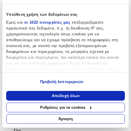
Περιοχή
:
Υπεύθυνη χρήση των δεδομένων σας
Μύτη
Εμείς και
οι 1022 συνεργάτες μας
επεξεργαζόμαστε
Σετ
:
προσωπικά σας δεδομένα, π.χ. τη διεύθυνση IP σας,
χρησιμοποιώντας τεχνολογία όπως cookies για να
Ναι
αποθηκεύουμε και να έχουμε πρόσβαση σε πληροφορίες στη
συσκευή σας, με σκοπό την προβολή εξατομικευμένων
Έξτρα Χαρακτηριστικά
διαφημίσεων και περιεχομένου, τις μετρήσεις σχετικά με
διαφημίσεις και περιεχόμενο, την καλύτερη εικόνα του κοινού
Piercing
:
μας και την ανάπτυξη προϊόντων. Έχετε τη δυνατότητα
επιλογής ως προς το ποιος χρησιμοποιεί τα δεδομένα σας και
Ναι
για ποιους σκοπούς.
Νυφικά
:
Προβολή λεπτομερειών
Εάν μας επιτρέπετε, θα θέλαμε επίσης:
Όχι
Να συλλέξουμε πληροφορίες σχετικά με τη γεωγραφική
Αποδοχή όλων
σας τοποθεσία, οι οποίες μπορεί να είναι ακριβείς σε
Τύπος
:
απόσταση μερικών μέτρων
Ρυθμίσεις για τα cookies
Septum
Να αναγνωρίσουμε τη συσκευή σας σαρώνοντας ενεργά
για συγκεκριμένα χαρακτηριστικά (δακτυλικό αποτύπωμα)
Άρνηση
Clip
:
Μάθετε περισσότερα σχετικά με τον τρόπο επεξεργασίας των
προσωπικών σας δεδομένων και καθορίστε τις προτιμήσεις σας
Όχι