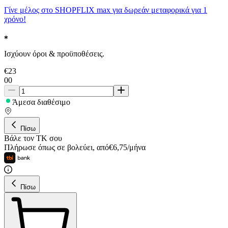
Γίνε μέλος στο SHOPFLIX max για δωρεάν μεταφορικά για 1
χρόνο!
Ισχύουν όροι & προϋποθέσεις.
€
23
00
Άμεσα διαθέσιμο
Πίσω
Βάλε τον ΤΚ σου
Πλήρωσε όπως σε βολεύει
,
από
€
6,75
/
μήνα
Πίσω