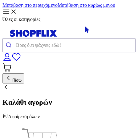
Μετάβαση στο περιεχόμενο
Μετάβαση στο κυρίως μενού
Όλες οι κατηγορίες
Πίσω
Καλάθι αγορών
Αφαίρεση όλων