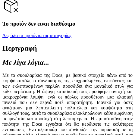
Το προϊόν δεν ειναι διαθέσιμο
Δες όλα τα προϊόντα της κατηγορίας
Περιγραφή
Με λίγα λόγια...
Με τα σκουλαρίκια της Doca, με βασικό στοιχείο πάνω από το
κομψό ατσάλι, ο συνδυασμός της επιχρυσωμένης επιφάνειας και
των εκλεπτυσμένων περλών προσδίδει ένα μοναδικό στυλ για
κάθε περίσταση. Η άψογη κατασκευή τους προσφέρει αντοχή και
μακροχρόνια λάμψη, ενώ οι πέρλες προσθέτουν μια κλασική
πινελιά που δεν περνά ποτέ απαρατήρητη. Ιδανικά για όσες
αναζητούν μια λεπτεπίλεπτη πολυτέλεια και κομψότητα στη
συλλογή τους, αυτά τα σκουλαρίκια ολοκληρώνουν κάθε εμφάνιση
με φινέτσα και προσοχή στη λεπτομέρεια. Η εμπιστοσύνη στην
ποιότητα της Doca εγγυάται ότι θα κερδίσετε τις καλύτερες
εντυπώσεις. Ένα αξεσουάρ που συνδυάζει την παράδοση με τη
σύγχρονη μόδα, ιδανικό για να αναδείξετε το μοναδικό στυλ σας