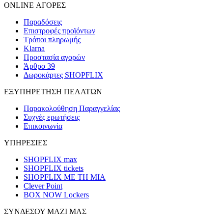
ONLINE ΑΓΟΡΕΣ
Παραδόσεις
Επιστροφές προϊόντων
Τρόποι πληρωμής
Klarna
Προστασία αγορών
Άρθρο 39
Δωροκάρτες SHOPFLIX
ΕΞΥΠΗΡΕΤΗΣΗ ΠΕΛΑΤΩΝ
Παρακολούθηση Παραγγελίας
Συχνές ερωτήσεις
Επικοινωνία
ΥΠΗΡΕΣΙΕΣ
SHOPFLIX max
SHOPFLIX tickets
SHOPFLIX ΜΕ ΤΗ ΜΙΑ
Clever Point
BOX NOW Lockers
ΣΥΝΔΕΣΟΥ ΜΑΖΙ ΜΑΣ