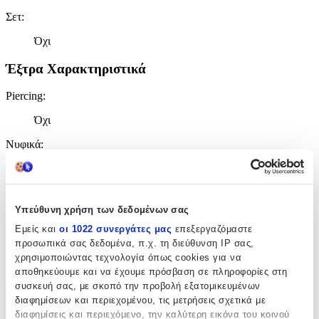
Σετ
:
Όχι
Έξτρα Χαρακτηριστικά
Piercing
:
Όχι
Νυφικά
:
Όχι
Clip
:
Υπεύθυνη χρήση των δεδομένων σας
Όχι
Εμείς και
οι 1022 συνεργάτες μας
επεξεργαζόμαστε
Είδος Πέτρας
:
προσωπικά σας δεδομένα, π.χ. τη διεύθυνση IP σας,
χρησιμοποιώντας τεχνολογία όπως cookies για να
Πέρλες
αποθηκεύουμε και να έχουμε πρόσβαση σε πληροφορίες στη
συσκευή σας, με σκοπό την προβολή εξατομικευμένων
διαφημίσεων και περιεχομένου, τις μετρήσεις σχετικά με
Χαρακτηριστικά
διαφημίσεις και περιεχόμενο, την καλύτερη εικόνα του κοινού