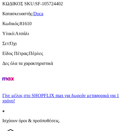
ΚΩΔΙΚΟΣ SKU
:
SF-105724402
Κατασκευαστής
:
Doca
Κωδικός
:
81610
Υλικό
:
Ατσάλι
Σετ
:
Όχι
Είδος Πέτρας
:
Πέρλες
Δες όλα τα χαρακτηριστικά
Γίνε μέλος στο SHOPFLIX max για δωρεάν μεταφορικά για 1
χρόνο!
Ισχύουν όροι & προϋποθέσεις.