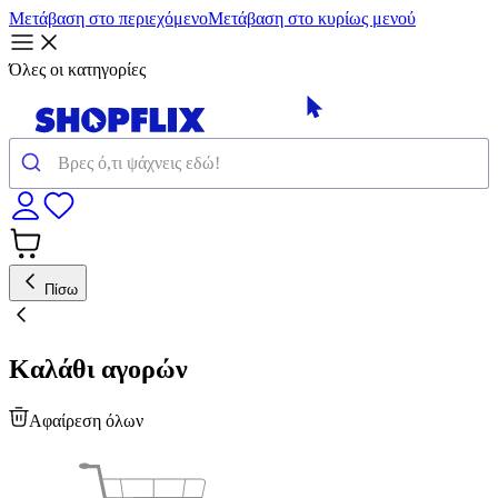
Μετάβαση στο περιεχόμενο
Μετάβαση στο κυρίως μενού
Όλες οι κατηγορίες
Πίσω
Καλάθι αγορών
Αφαίρεση όλων