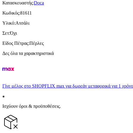
Κατασκευαστής
:
Doca
Κωδικός
:
81611
Υλικό
:
Ατσάλι
Σετ
:
Όχι
Είδος Πέτρας
:
Πέρλες
Δες όλα τα χαρακτηριστικά
Γίνε μέλος στο SHOPFLIX max για δωρεάν μεταφορικά για 1 χρόνο
Ισχύουν όροι & προϋποθέσεις.