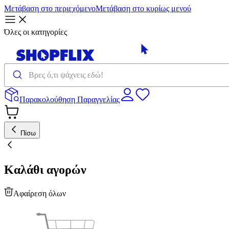
Μετάβαση στο περιεχόμενο
Μετάβαση στο κυρίως μενού
Όλες οι κατηγορίες
Παρακολούθηση Παραγγελίας
Πίσω
Καλάθι αγορών
Αφαίρεση όλων