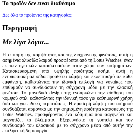
Το προϊόν δεν ειναι διαθέσιμο
Δες όλα τα προϊόντα της κατηγορίας
Περιγραφή
Με λίγα λόγια...
Η επιτομή της κομψότητας και της διαχρονικής φινέτσας, αυτή η
ασημένια αλυσίδα λαιμού προσφέρεται από τη Lotus Watches, έναν
εκ των ηγετικών κατασκευαστών στον χώρο των κοσμημάτων.
Κατασκευασμένη από υψηλής ποιότητας ασήμι, αυτή η
εντυπωσιακή αλυσίδα προσθέτει λάμψη και εκλεπτυσμό σε κάθε
εμφάνιση, καθιστώντας την ιδανική επιλογή για γυναίκες που
επιθυμούν να συνδυάσουν τη σύγχρονη μόδα με την κλασική
φινέτσα. Το μοναδικό design της ενσαρκώνει την αίσθηση του
κομψού στιλ, καθιστώντας την ιδανική τόσο για καθημερινή χρήση
όσο και για ειδικές περιστάσεις. Η δροσερή λάμψη του ασημιού
συνδυάζεται αρμονικά με την φημισμένη ποιότητα κατασκευής της
Lotus Watches, προσφέροντας ένα κόσμημα που σαγηνεύει και
μαγνητίζει τα βλέμματα. Εξερευνήστε τη γοητεία και τον
συνδυασμό του κλασικού με το σύγχρονο μέσα από αυτήν την
εκπληκτική δημιουργία.