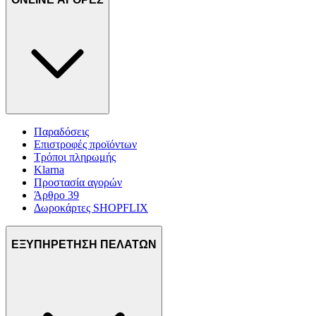
Παραδόσεις
Επιστροφές προϊόντων
Τρόποι πληρωμής
Klarna
Προστασία αγορών
Άρθρο 39
Δωροκάρτες SHOPFLIX
ΕΞΥΠΗΡΕΤΗΣΗ ΠΕΛΑΤΩΝ