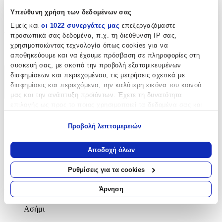
Υπεύθυνη χρήση των δεδομένων σας
Λεπτομέρειες
Εμείς και
οι 1022 συνεργάτες μας
επεξεργαζόμαστε
Τύπος
:
προσωπικά σας δεδομένα, π.χ. τη διεύθυνση IP σας,
χρησιμοποιώντας τεχνολογία όπως cookies για να
Λαιμού
αποθηκεύουμε και να έχουμε πρόσβαση σε πληροφορίες στη
συσκευή σας, με σκοπό την προβολή εξατομικευμένων
διαφημίσεων και περιεχομένου, τις μετρήσεις σχετικά με
Χαρακτηριστικά
διαφημίσεις και περιεχόμενο, την καλύτερη εικόνα του κοινού
+
μας και την ανάπτυξη προϊόντων. Έχετε τη δυνατότητα
επιλογής ως προς το ποιος χρησιμοποιεί τα δεδομένα σας και
Χαρακτηριστικά
για ποιους σκοπούς.
Προβολή λεπτομερειών
Εάν μας επιτρέπετε, θα θέλαμε επίσης:
Κατασκευαστής
:
Να συλλέξουμε πληροφορίες σχετικά με τη γεωγραφική
Αποδοχή όλων
Lotus Watches
σας τοποθεσία, οι οποίες μπορεί να είναι ακριβείς σε
απόσταση μερικών μέτρων
Ρυθμίσεις για τα cookies
Βασικά Χαρακτηριστικά
Να αναγνωρίσουμε τη συσκευή σας σαρώνοντας ενεργά
για συγκεκριμένα χαρακτηριστικά (δακτυλικό αποτύπωμα)
Άρνηση
Υλικό
:
Μάθετε περισσότερα σχετικά με τον τρόπο επεξεργασίας των
προσωπικών σας δεδομένων και καθορίστε τις προτιμήσεις σας
Ασήμι
στην
ενότητα “Λεπτομέρειες”
. Μπορείτε να αλλάξετε ή να