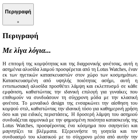
Περιγραφή
+
Περιγραφή
Με λίγα λόγια...
Η επιτομή της κομψότητας και της διαχρονικής φινέτσας, αυτή η
ασημένια αλυσίδα λαιμού προσφέρεται από τη Lotus Watches, έναν
εκ των ηγετικών κατασκευαστών στον χώρο των κοσμημάτων.
Κατασκευασμένη από υψηλής ποιότητας ασήμι, αυτή η
εντυπωσιακή αλυσίδα προσθέτει λάμψη και εκλεπτυσμό σε κάθε
εμφάνιση, καθιστώντας την ιδανική επιλογή για γυναίκες που
επιθυμούν να συνδυάσουν τη σύγχρονη μόδα με την κλασική
φινέτσα. Το μοναδικό design της ενσαρκώνει την αίσθηση του
κομψού στιλ, καθιστώντας την ιδανική τόσο για καθημερινή χρήση
όσο και για ειδικές περιστάσεις. Η δροσερή λάμψη του ασημιού
συνδυάζεται αρμονικά με την φημισμένη ποιότητα κατασκευής της
Lotus Watches, προσφέροντας ένα κόσμημα που σαγηνεύει και
μαγνητίζει τα βλέμματα. Εξερευνήστε τη γοητεία και τον
συνδυασμό του κλασικού με το σύγχρονο μέσα από αυτήν την