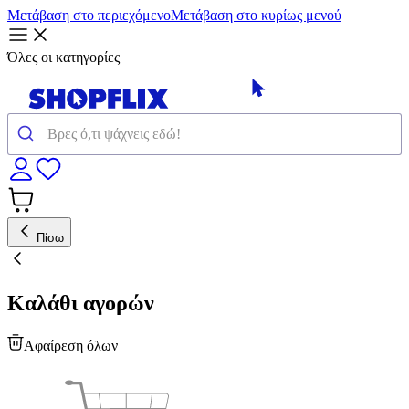
Μετάβαση στο περιεχόμενο
Μετάβαση στο κυρίως μενού
Όλες οι κατηγορίες
Πίσω
Καλάθι αγορών
Αφαίρεση όλων