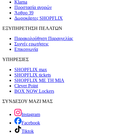
Klarna
Προστασία αγορών
Άρθρο 39
Δωροκάρτες SHOPFLIX
ΕΞΥΠΗΡΕΤΗΣΗ ΠΕΛΑΤΩΝ
Παρακολούθηση Παραγγελίας
Συχνές ερωτήσεις
Επικοινωνία
ΥΠΗΡΕΣΙΕΣ
SHOPFLIX max
SHOPFLIX tickets
SHOPFLIX ΜΕ ΤΗ ΜΙΑ
Clever Point
BOX NOW Lockers
ΣΥΝΔΕΣΟΥ ΜΑΖΙ ΜΑΣ
Instagram
Facebook
Tiktok