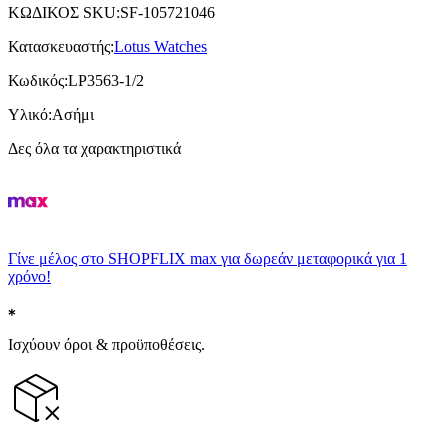
ΚΩΔΙΚΟΣ SKU
:
SF-105721046
Κατασκευαστής
:
Lotus Watches
Κωδικός
:
LP3563-1/2
Υλικό
:
Ασήμι
Δες όλα τα χαρακτηριστικά
Γίνε μέλος στο SHOPFLIX max για δωρεάν μεταφορικά για 1
χρόνο!
Ισχύουν όροι & προϋποθέσεις.