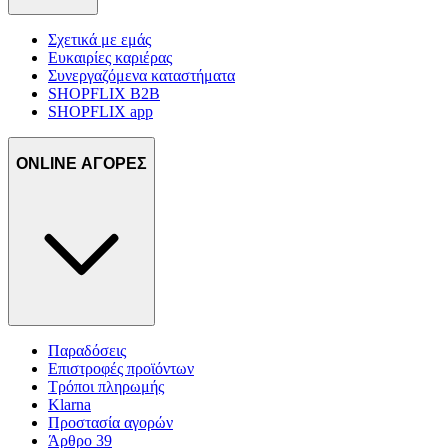
Σχετικά με εμάς
Ευκαιρίες καριέρας
Συνεργαζόμενα καταστήματα
SHOPFLIX B2B
SHOPFLIX app
ONLINE ΑΓΟΡΕΣ
Παραδόσεις
Επιστροφές προϊόντων
Τρόποι πληρωμής
Klarna
Προστασία αγορών
Άρθρο 39