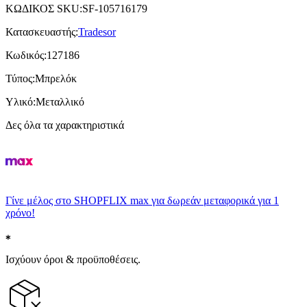
ΚΩΔΙΚΟΣ SKU
:
SF-105716179
Κατασκευαστής
:
Tradesor
Κωδικός
:
127186
Τύπος
:
Μπρελόκ
Υλικό
:
Μεταλλικό
Δες όλα τα χαρακτηριστικά
Γίνε μέλος στο SHOPFLIX max για δωρεάν μεταφορικά για 1
χρόνο!
Ισχύουν όροι & προϋποθέσεις.