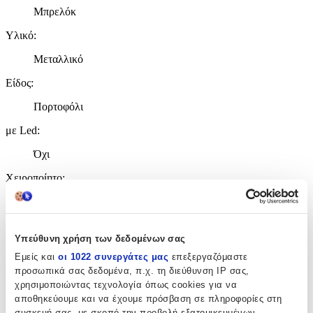
Μπρελόκ
Υλικό
:
Μεταλλικό
Είδος
:
Πορτοφόλι
με Led
:
Όχι
Χειροποίητο
:
Όχι
Κατασκευαστής
:
Υπεύθυνη χρήση των δεδομένων σας
Tradesor
Εμείς και
οι 1022 συνεργάτες μας
επεξεργαζόμαστε
προσωπικά σας δεδομένα, π.χ. τη διεύθυνση IP σας,
χρησιμοποιώντας τεχνολογία όπως cookies για να
Χαρακτηριστικά
αποθηκεύουμε και να έχουμε πρόσβαση σε πληροφορίες στη
+
συσκευή σας, με σκοπό την προβολή εξατομικευμένων