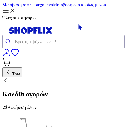
Μετάβαση στο περιεχόμενο
Μετάβαση στο κυρίως μενού
Όλες οι κατηγορίες
Πίσω
Καλάθι αγορών
Αφαίρεση όλων