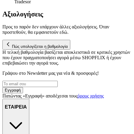
Tradesor
μας επεξεργαζόμαστε προσωπικά σας δεδομένα, π.χ. τη
διεύθυνση IP σας, χρησιμοποιώντας τεχνολογία όπως cookies
Αξιολογήσεις
για να αποθηκεύουμε και να έχουμε πρόσβαση σε πληροφορίες
στη συσκευή σας, με σκοπό την προβολή εξατομικευμένων
Προς το παρόν δεν υπάρχουν άλλες αξιολογήσεις. Όταν
διαφημίσεων και περιεχομένου, τις μετρήσεις σχετικά με
προστεθούν, θα εμφανιστούν εδώ.
διαφημίσεις και περιεχόμενο, την καλύτερη εικόνα του κοινού
μας και την ανάπτυξη προϊόντων. Επίσης, κοινοποιούμε
Πώς υπολογίζεται η βαθμολογία
πληροφορίες σχετικά με την από μέρους σας χρήση της
Η τελική βαθμολογία βασίζεται αποκλειστικά σε κριτικές χρηστών
τοποθεσίας μας στους συνεργάτες μέσων κοινωνικής
που έχουν πραγματοποιήσει αγορά μέσω SHOPFLIX ή έχουν
δικτύωσης, διαφημίσεων και ανάλυσης.
επιβεβαιώσει την αγορά τους.
Γράψου στο Νewsletter μας για νέα & προσφορές!
Εγγραφή
Πατώντας «Εγγραφή» αποδέχεσαι τους
όρους χρήσης
ΕΤΑΙΡΕΙΑ