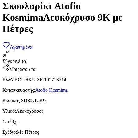
Σκουλαρίκι Atofio
KosmimaΛευκόχρυσο 9Κ με
Πέτρες
Αγαπημένα
Σύγκρινέ το
Μοιράσου το
ΚΩΔΙΚΟΣ SKU
:
SF-105713514
Κατασκευαστής
:
Atofio Kosmima
Κωδικός
:
SD307L-K9
Υλικό
:
Λευκόχρυσος
Σετ
:
Όχι
Σχέδιο
:
Με Πέτρες