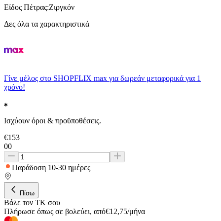
Είδος Πέτρας
:
Ζιργκόν
Δες όλα τα χαρακτηριστικά
Γίνε μέλος στο SHOPFLIX max για δωρεάν μεταφορικά για 1
χρόνο!
Ισχύουν όροι & προϋποθέσεις.
€
153
00
Παράδοση 10-30 ημέρες
Πίσω
Βάλε τον ΤΚ σου
Πλήρωσε όπως σε βολεύει
,
από
€
12,75
/
μήνα