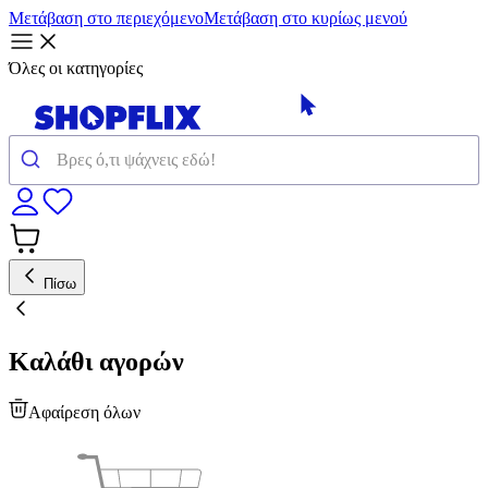
Μετάβαση στο περιεχόμενο
Μετάβαση στο κυρίως μενού
Όλες οι κατηγορίες
Πίσω
Καλάθι αγορών
Αφαίρεση όλων