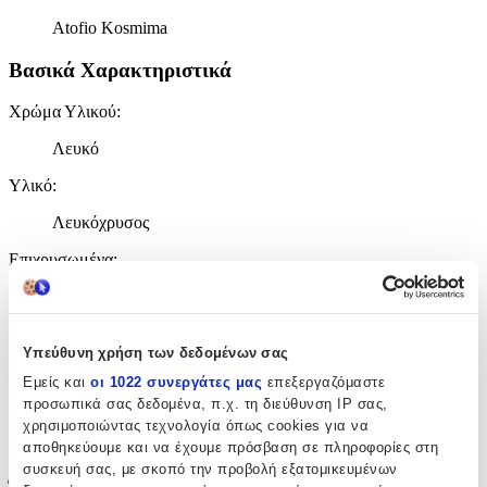
Atofio Kosmima
Βασικά Χαρακτηριστικά
Χρώμα Υλικού
:
Λευκό
Υλικό
:
Λευκόχρυσος
Επιχρυσωμένα
:
Όχι
Περιοχή
:
Υπεύθυνη χρήση των δεδομένων σας
Αυτιά
Εμείς και
οι 1022 συνεργάτες μας
επεξεργαζόμαστε
προσωπικά σας δεδομένα, π.χ. τη διεύθυνση IP σας,
Σετ
:
χρησιμοποιώντας τεχνολογία όπως cookies για να
Όχι
αποθηκεύουμε και να έχουμε πρόσβαση σε πληροφορίες στη
συσκευή σας, με σκοπό την προβολή εξατομικευμένων
Έξτρα Χαρακτηριστικά