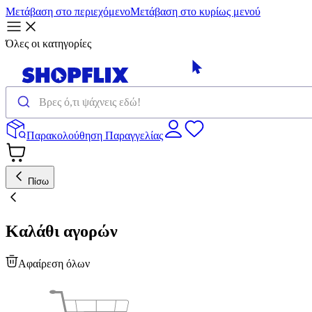
Μετάβαση στο περιεχόμενο
Μετάβαση στο κυρίως μενού
Όλες οι κατηγορίες
Παρακολούθηση Παραγγελίας
Πίσω
Καλάθι αγορών
Αφαίρεση όλων