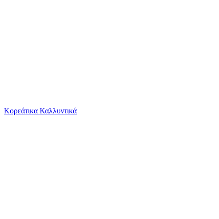
Το καλάθι είναι άδειο
Όλες οι κατηγορίες
Κορεάτικα Καλλυντικά
Ψάχνεις για δροσιά;
Αλυσίδα Λαιμού Lotus Watches Ανδρική από Ανοξ...