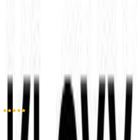
(
5
)
Παράδοση 4-9 ημέρες
Βάλε τον ΤΚ σου για να μάθεις εκτιμώμενο κόστος και
ημερομηνία παράδοσης
Πίσω
€
16
00
Προσθήκη στο καλάθι
KLOXX
5.00
(
9
)
Άμεσα διαθέσιμο