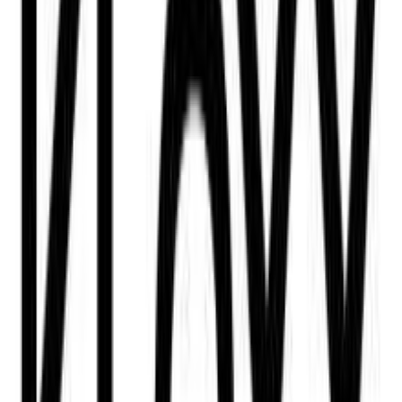
Βάλε τον ΤΚ σου για να μάθεις εκτιμώμενο κόστος και
ημερομηνία παράδοσης
Πίσω
€
19
00
Προσθήκη στο καλάθι
Περιγραφή
Με λίγα λόγια...
Αναδείξτε το στυλ σας με μία εκλεπτυσμένη ανδρική αλυσίδα
λαιμού που χαρακτηρίζεται από την υψηλή ποιότητα και το