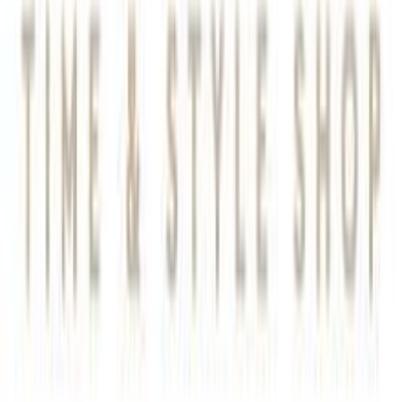
Κατασκευαστής
:
Lotus Watches
Βασικά Χαρακτηριστικά
Υλικό
:
Ανοξείδωτο Ατσάλι
Δίχρωμη
:
Όχι
Επιχρυσωμένη
:
Όχι
Φύλο
:
Άνδρας
Λεπτομέρειες