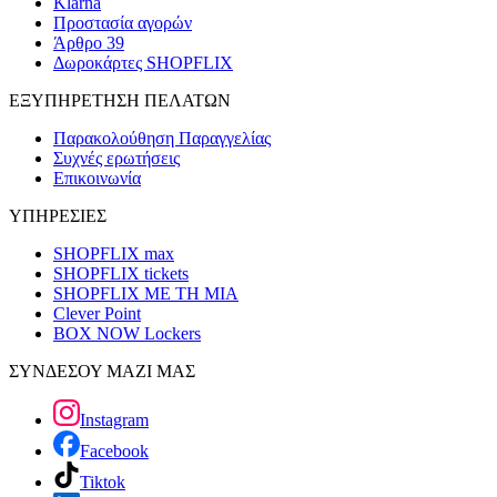
Klarna
Προστασία αγορών
Άρθρο 39
Δωροκάρτες SHOPFLIX
ΕΞΥΠΗΡΕΤΗΣΗ ΠΕΛΑΤΩΝ
Παρακολούθηση Παραγγελίας
Συχνές ερωτήσεις
Επικοινωνία
ΥΠΗΡΕΣΙΕΣ
SHOPFLIX max
SHOPFLIX tickets
SHOPFLIX ΜΕ ΤΗ ΜΙΑ
Clever Point
BOX NOW Lockers
ΣΥΝΔΕΣΟΥ ΜΑΖΙ ΜΑΣ
Instagram
Facebook
Tiktok