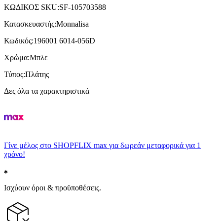
ΚΩΔΙΚΟΣ SKU
:
SF-105703588
Κατασκευαστής
:
Monnalisa
Κωδικός
:
196001 6014-056D
Χρώμα
:
Μπλε
Τύπος
:
Πλάτης
Δες όλα τα χαρακτηριστικά
Γίνε μέλος στο SHOPFLIX max για δωρεάν μεταφορικά για 1
χρόνο!
Ισχύουν όροι & προϋποθέσεις.