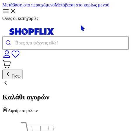
Μετάβαση στο περιεχόμενο
Μετάβαση στο κυρίως μενού
Όλες οι κατηγορίες
Πίσω
Καλάθι αγορών
Αφαίρεση όλων