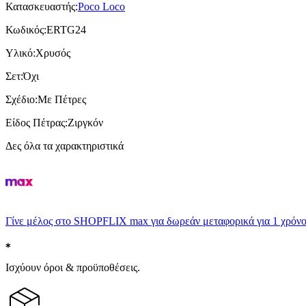
Κατασκευαστής
:
Poco Loco
Κωδικός
:
ERTG24
Υλικό
:
Χρυσός
Σετ
:
Όχι
Σχέδιο
:
Με Πέτρες
Είδος Πέτρας
:
Ζιργκόν
Δες όλα τα χαρακτηριστικά
Γίνε μέλος στο SHOPFLIX max για δωρεάν μεταφορικά για 1 χρόνο
Ισχύουν όροι & προϋποθέσεις.