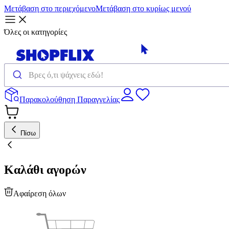
Μετάβαση στο περιεχόμενο
Μετάβαση στο κυρίως μενού
Όλες οι κατηγορίες
Παρακολούθηση Παραγγελίας
Πίσω
Καλάθι αγορών
Αφαίρεση όλων