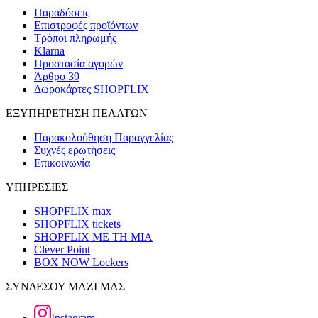
Παραδόσεις
Επιστροφές προϊόντων
Τρόποι πληρωμής
Klarna
Προστασία αγορών
Άρθρο 39
Δωροκάρτες SHOPFLIX
ΕΞΥΠΗΡΕΤΗΣΗ ΠΕΛΑΤΩΝ
Παρακολούθηση Παραγγελίας
Συχνές ερωτήσεις
Επικοινωνία
ΥΠΗΡΕΣΙΕΣ
SHOPFLIX max
SHOPFLIX tickets
SHOPFLIX ΜΕ ΤΗ ΜΙΑ
Clever Point
BOX NOW Lockers
ΣΥΝΔΕΣΟΥ ΜΑΖΙ ΜΑΣ
Instagram