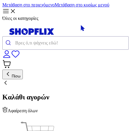
Μετάβαση στο περιεχόμενο
Μετάβαση στο κυρίως μενού
Όλες οι κατηγορίες
Πίσω
Καλάθι αγορών
Αφαίρεση όλων