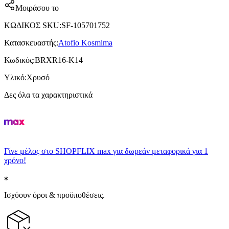
Μοιράσου το
ΚΩΔΙΚΟΣ SKU
:
SF-105701752
Κατασκευαστής
:
Atofio Kosmima
Κωδικός
:
BRXR16-K14
Υλικό
:
Χρυσό
Δες όλα τα χαρακτηριστικά
Γίνε μέλος στο SHOPFLIX max για δωρεάν μεταφορικά για 1
χρόνο!
Ισχύουν όροι & προϋποθέσεις.