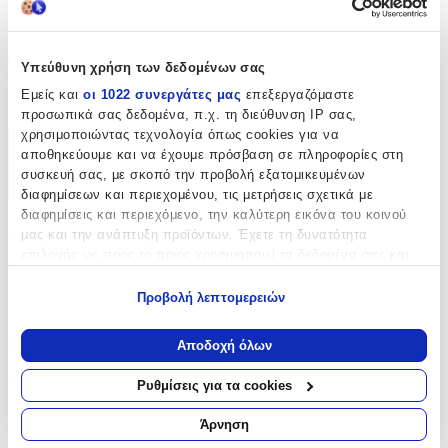
Λεπτομέρειες
Τύπος
:
Υπεύθυνη χρήση των δεδομένων σας
Εμείς και
οι 1022 συνεργάτες μας
επεξεργαζόμαστε
Χειρός
προσωπικά σας δεδομένα, π.χ. τη διεύθυνση IP σας,
χρησιμοποιώντας τεχνολογία όπως cookies για να
Χαρακτηριστικά
αποθηκεύουμε και να έχουμε πρόσβαση σε πληροφορίες στη
συσκευή σας, με σκοπό την προβολή εξατομικευμένων
+
διαφημίσεων και περιεχομένου, τις μετρήσεις σχετικά με
διαφημίσεις και περιεχόμενο, την καλύτερη εικόνα του κοινού
Χαρακτηριστικά
μας και την ανάπτυξη προϊόντων. Έχετε τη δυνατότητα
επιλογής ως προς το ποιος χρησιμοποιεί τα δεδομένα σας και
Κατασκευαστής
:
για ποιους σκοπούς.
Προβολή λεπτομερειών
Atofio Kosmima
Εάν μας επιτρέπετε, θα θέλαμε επίσης:
Να συλλέξουμε πληροφορίες σχετικά με τη γεωγραφική
Βασικά Χαρακτηριστικά
Αποδοχή όλων
σας τοποθεσία, οι οποίες μπορεί να είναι ακριβείς σε
απόσταση μερικών μέτρων
Υλικό
:
Ρυθμίσεις για τα cookies
Να αναγνωρίσουμε τη συσκευή σας σαρώνοντας ενεργά
για συγκεκριμένα χαρακτηριστικά (δακτυλικό αποτύπωμα)
Χρυσό
Άρνηση
Μάθετε περισσότερα σχετικά με τον τρόπο επεξεργασίας των