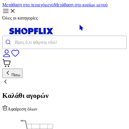
Μετάβαση στο περιεχόμενο
Μετάβαση στο κυρίως μενού
Όλες οι κατηγορίες
Πίσω
Καλάθι αγορών
Αφαίρεση όλων