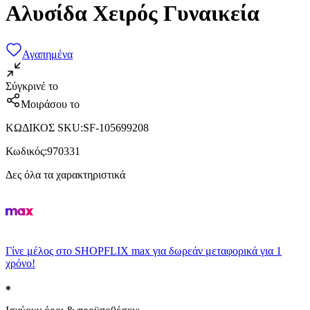
Αλυσίδα Χειρός Γυναικεία
Αγαπημένα
Σύγκρινέ το
Μοιράσου το
ΚΩΔΙΚΟΣ SKU
:
SF-105699208
Κωδικός
:
970331
Δες όλα τα χαρακτηριστικά
Γίνε μέλος στο SHOPFLIX max για δωρεάν μεταφορικά για 1
χρόνο!