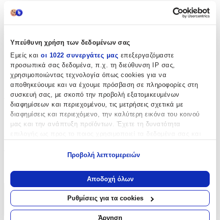
Βασικά Χαρακτηριστικά
Δίχρωμη
:
Υπεύθυνη χρήση των δεδομένων σας
Όχι
Εμείς και
οι 1022 συνεργάτες μας
επεξεργαζόμαστε
Επιχρυσωμένη
:
προσωπικά σας δεδομένα, π.χ. τη διεύθυνση IP σας,
χρησιμοποιώντας τεχνολογία όπως cookies για να
Όχι
αποθηκεύουμε και να έχουμε πρόσβαση σε πληροφορίες στη
συσκευή σας, με σκοπό την προβολή εξατομικευμένων
Φύλο
:
διαφημίσεων και περιεχομένου, τις μετρήσεις σχετικά με
διαφημίσεις και περιεχόμενο, την καλύτερη εικόνα του κοινού
Γυναίκα
μας και την ανάπτυξη προϊόντων. Έχετε τη δυνατότητα
Λεπτομέρειες
επιλογής ως προς το ποιος χρησιμοποιεί τα δεδομένα σας και
για ποιους σκοπούς.
Τύπος
:
Προβολή λεπτομερειών
Εάν μας επιτρέπετε, θα θέλαμε επίσης:
Χειρός
Να συλλέξουμε πληροφορίες σχετικά με τη γεωγραφική
Αποδοχή όλων
σας τοποθεσία, οι οποίες μπορεί να είναι ακριβείς σε
απόσταση μερικών μέτρων
Χαρακτηριστικά
Ρυθμίσεις για τα cookies
Να αναγνωρίσουμε τη συσκευή σας σαρώνοντας ενεργά
+
για συγκεκριμένα χαρακτηριστικά (δακτυλικό αποτύπωμα)
Άρνηση