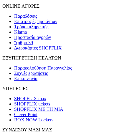
ONLINE ΑΓΟΡΕΣ
Παραδόσεις
Επιστροφές προϊόντων
Τρόποι πληρωμής
Klarna
Προστασία αγορών
Άρθρο 39
Δωροκάρτες SHOPFLIX
ΕΞΥΠΗΡΕΤΗΣΗ ΠΕΛΑΤΩΝ
Παρακολούθηση Παραγγελίας
Συχνές ερωτήσεις
Επικοινωνία
ΥΠΗΡΕΣΙΕΣ
SHOPFLIX max
SHOPFLIX tickets
SHOPFLIX ΜΕ ΤΗ ΜΙΑ
Clever Point
BOX NOW Lockers
ΣΥΝΔΕΣΟΥ ΜΑΖΙ ΜΑΣ