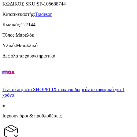
ΚΩΔΙΚΟΣ SKU
:
SF-105688744
Κατασκευαστής
:
Tradesor
Κωδικός
:
127144
Τύπος
:
Μπρελόκ
Υλικό
:
Μεταλλικό
Δες όλα τα χαρακτηριστικά
Γίνε μέλος στο SHOPFLIX max για δωρεάν μεταφορικά για 1
χρόνο!
Ισχύουν όροι & προϋποθέσεις.