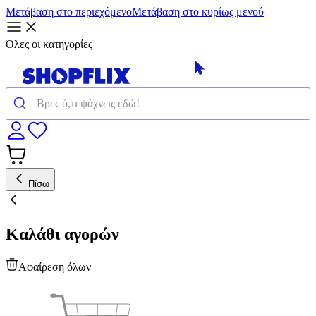
Μετάβαση στο περιεχόμενο
Μετάβαση στο κυρίως μενού
Όλες οι κατηγορίες
Πίσω
Καλάθι αγορών
Αφαίρεση όλων