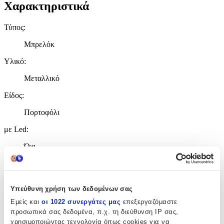
Χαρακτηριστικά
Τύπος
:
Μπρελόκ
Υλικό
:
Μεταλλικό
Είδος
:
Πορτοφόλι
με Led
:
Όχι
Χειροποίητο
:
Όχι
Υπεύθυνη χρήση των δεδομένων σας
Κατασκευαστής
:
Εμείς και
οι 1022 συνεργάτες μας
επεξεργαζόμαστε
προσωπικά σας δεδομένα, π.χ. τη διεύθυνση IP σας,
Tradesor
χρησιμοποιώντας τεχνολογία όπως cookies για να