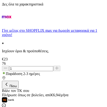
Δες όλα τα χαρακτηριστικά
Γίνε μέλος στο SHOPFLIX max για δωρεάν μεταφορικά για 1
χρόνο!
Ισχύουν όροι & προϋποθέσεις.
€
23
76
Παράδοση 2-3 ημέρες
Πίσω
Βάλε τον ΤΚ σου
Πλήρωσε όπως σε βολεύει
,
από
€
6,94
/
μήνα