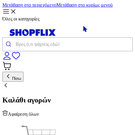
Μετάβαση στο περιεχόμενο
Μετάβαση στο κυρίως μενού
Όλες οι κατηγορίες
Πίσω
Καλάθι αγορών
Αφαίρεση όλων