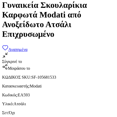
Γυναικεία Σκουλαρίκια
Καρφωτά Modati από
Ανοξείδωτο Ατσάλι
Επιχρυσωμένο
Αγαπημένα
Σύγκρινέ το
Μοιράσου το
ΚΩΔΙΚΟΣ SKU
:
SF-105681533
Κατασκευαστής
:
Modati
Κωδικός
:
EA593
Υλικό
:
Ατσάλι
Σετ
:
Όχι