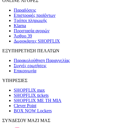
ONLINE ΑΓΟΡΕΣ
Παραδόσεις
Επιστροφές προϊόντων
Τρόποι πληρωμής
Klarna
Προστασία αγορών
Άρθρο 39
Δωροκάρτες SHOPFLIX
ΕΞΥΠΗΡΕΤΗΣΗ ΠΕΛΑΤΩΝ
Παρακολούθηση Παραγγελίας
Συχνές ερωτήσεις
Επικοινωνία
ΥΠΗΡΕΣΙΕΣ
SHOPFLIX max
SHOPFLIX tickets
SHOPFLIX ΜΕ ΤΗ ΜΙΑ
Clever Point
BOX NOW Lockers
ΣΥΝΔΕΣΟΥ ΜΑΖΙ ΜΑΣ