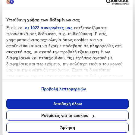
Σετ
:
Όχι
Υπεύθυνη χρήση των δεδομένων σας
Έξτρα Χαρακτηριστικά
Εμείς και
οι 1022 συνεργάτες μας
επεξεργαζόμαστε
προσωπικά σας δεδομένα, π.χ. τη διεύθυνση IP σας,
Piercing
:
χρησιμοποιώντας τεχνολογία όπως cookies για να
αποθηκεύουμε και να έχουμε πρόσβαση σε πληροφορίες στη
Όχι
συσκευή σας, με σκοπό την προβολή εξατομικευμένων
διαφημίσεων και περιεχομένου, τις μετρήσεις σχετικά με
Νυφικά
:
διαφημίσεις και περιεχόμενο, την καλύτερη εικόνα του κοινού
Όχι
μας και την ανάπτυξη προϊόντων. Έχετε τη δυνατότητα
επιλογής ως προς το ποιος χρησιμοποιεί τα δεδομένα σας και
Τύπος
:
για ποιους σκοπούς.
Καρφωτά
Προβολή λεπτομερειών
Εάν μας επιτρέπετε, θα θέλαμε επίσης:
Clip
:
Να συλλέξουμε πληροφορίες σχετικά με τη γεωγραφική
Αποδοχή όλων
σας τοποθεσία, οι οποίες μπορεί να είναι ακριβείς σε
Όχι
απόσταση μερικών μέτρων
Ρυθμίσεις για τα cookies
Να αναγνωρίσουμε τη συσκευή σας σαρώνοντας ενεργά
για συγκεκριμένα χαρακτηριστικά (δακτυλικό αποτύπωμα)
Χαρακτηριστικά
Άρνηση
Μάθετε περισσότερα σχετικά με τον τρόπο επεξεργασίας των