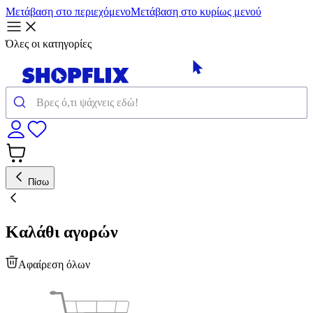
Μετάβαση στο περιεχόμενο
Μετάβαση στο κυρίως μενού
Όλες οι κατηγορίες
Πίσω
Καλάθι αγορών
Αφαίρεση όλων