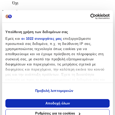
Όχι
Χειροποίητο
:
Ναι
Υπεύθυνη χρήση των δεδομένων σας
Χαρακτηριστικά
Εμείς και
οι 1022 συνεργάτες μας
επεξεργαζόμαστε
+
προσωπικά σας δεδομένα, π.χ. τη διεύθυνση IP σας,
χρησιμοποιώντας τεχνολογία όπως cookies για να
Χαρακτηριστικά
αποθηκεύουμε και να έχουμε πρόσβαση σε πληροφορίες στη
συσκευή σας, με σκοπό την προβολή εξατομικευμένων
Θέμα
:
διαφημίσεων και περιεχομένου, τις μετρήσεις σχετικά με
διαφημίσεις και περιεχόμενο, την καλύτερη εικόνα του κοινού
Αυτοκίνητα
μας και την ανάπτυξη προϊόντων. Έχετε τη δυνατότητα
επιλογής ως προς το ποιος χρησιμοποιεί τα δεδομένα σας και
Τύπος
:
για ποιους σκοπούς.
Μπρελόκ
Προβολή λεπτομερειών
Εάν μας επιτρέπετε, θα θέλαμε επίσης:
με Led
:
Να συλλέξουμε πληροφορίες σχετικά με τη γεωγραφική
Αποδοχή όλων
σας τοποθεσία, οι οποίες μπορεί να είναι ακριβείς σε
Όχι
απόσταση μερικών μέτρων
Ρυθμίσεις για τα cookies