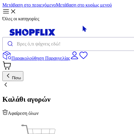
Μετάβαση στο περιεχόμενο
Μετάβαση στο κυρίως μενού
Όλες οι κατηγορίες
Παρακολούθηση Παραγγελίας
Πίσω
Καλάθι αγορών
Αφαίρεση όλων