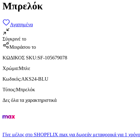
Μπρελόκ
Αγαπημένα
Σύγκρινέ το
Μοιράσου το
ΚΩΔΙΚΟΣ SKU
:
SF-105679078
Χρώμα
:
Μπλε
Κωδικός
:
AKS24-BLU
Τύπος
:
Μπρελόκ
Δες όλα τα χαρακτηριστικά
Γίνε μέλος στο SHOPFLIX max για δωρεάν μεταφορικά για 1 χρόνο