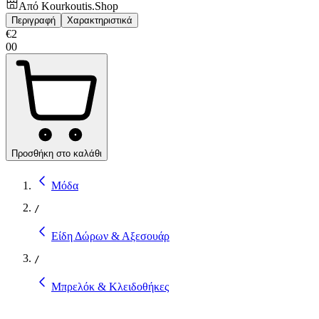
Από
Kourkoutis.Shop
Περιγραφή
Χαρακτηριστικά
€
2
00
Προσθήκη στο καλάθι
Μόδα
/
Είδη Δώρων & Αξεσουάρ
/
Μπρελόκ & Κλειδοθήκες