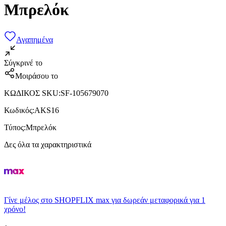
Μπρελόκ
Αγαπημένα
Σύγκρινέ το
Μοιράσου το
ΚΩΔΙΚΟΣ SKU
:
SF-105679070
Κωδικός
:
AKS16
Τύπος
:
Μπρελόκ
Δες όλα τα χαρακτηριστικά
Γίνε μέλος στο SHOPFLIX max για δωρεάν μεταφορικά για 1
χρόνο!