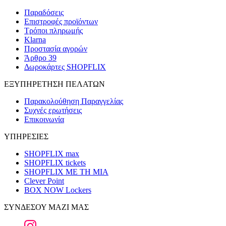
Παραδόσεις
Επιστροφές προϊόντων
Τρόποι πληρωμής
Klarna
Προστασία αγορών
Άρθρο 39
Δωροκάρτες SHOPFLIX
ΕΞΥΠΗΡΕΤΗΣΗ ΠΕΛΑΤΩΝ
Παρακολούθηση Παραγγελίας
Συχνές ερωτήσεις
Επικοινωνία
ΥΠΗΡΕΣΙΕΣ
SHOPFLIX max
SHOPFLIX tickets
SHOPFLIX ΜΕ ΤΗ ΜΙΑ
Clever Point
BOX NOW Lockers
ΣΥΝΔΕΣΟΥ ΜΑΖΙ ΜΑΣ