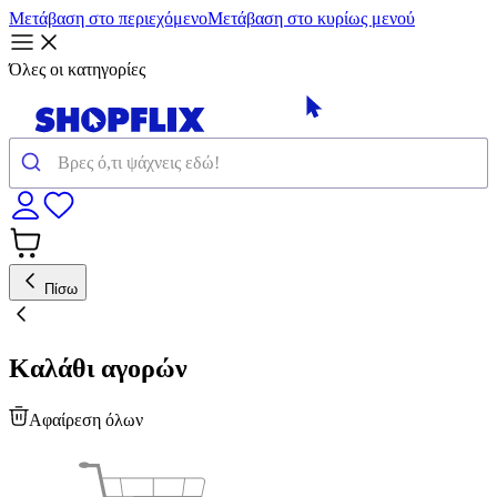
Μετάβαση στο περιεχόμενο
Μετάβαση στο κυρίως μενού
Όλες οι κατηγορίες
Πίσω
Καλάθι αγορών
Αφαίρεση όλων