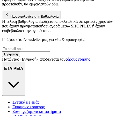
για να αποθηκεύουμε και να έχουμε πρόσβαση σε πληροφορίες
προστεθούν, θα εμφανιστούν εδώ.
στη συσκευή σας, με σκοπό την προβολή εξατομικευμένων
διαφημίσεων και περιεχομένου, τις μετρήσεις σχετικά με
Πώς υπολογίζεται η βαθμολογία
διαφημίσεις και περιεχόμενο, την καλύτερη εικόνα του κοινού
Η τελική βαθμολογία βασίζεται αποκλειστικά σε κριτικές χρηστών
μας και την ανάπτυξη προϊόντων. Επίσης, κοινοποιούμε
που έχουν πραγματοποιήσει αγορά μέσω SHOPFLIX ή έχουν
πληροφορίες σχετικά με την από μέρους σας χρήση της
επιβεβαιώσει την αγορά τους.
τοποθεσίας μας στους συνεργάτες μέσων κοινωνικής
Γράψου στο Νewsletter μας για νέα & προσφορές!
δικτύωσης, διαφημίσεων και ανάλυσης.
Εγγραφή
Πατώντας «Εγγραφή» αποδέχεσαι τους
όρους χρήσης
ΕΤΑΙΡΕΙΑ
Σχετικά με εμάς
Ευκαιρίες καριέρας
Συνεργαζόμενα καταστήματα