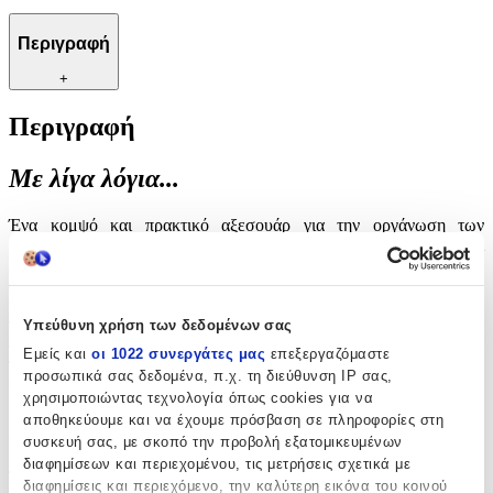
Περιγραφή
+
Περιγραφή
Με λίγα λόγια...
Ένα κομψό και πρακτικό αξεσουάρ για την οργάνωση των
κλειδιών σας, το μπρελόκ αυτό προσφέρει στυλ και
λειτουργικότητα. Ιδανικό για καθημερινή χρήση, συνδυάζει την
ανθεκτικότητα με την αισθητική, καθιστώντας το απαραίτητο για
κάθε τσάντα ή τσέπη. Με προσεγμένο σχεδιασμό, προσθέτει μια
πινελιά κομψότητας στην καθημερινότητά σας, ενώ παράλληλα
Υπεύθυνη χρήση των δεδομένων σας
διασφαλίζει ότι τα κλειδιά σας είναι πάντα σε τάξη και εύκολα
Εμείς και
οι 1022 συνεργάτες μας
επεξεργαζόμαστε
προσβάσιμα. Ένα εξαιρετικό δώρο για φίλους και οικογένεια, που
προσωπικά σας δεδομένα, π.χ. τη διεύθυνση IP σας,
θα εκτιμηθεί για την πρακτικότητα και την αισθητική του αξία.
χρησιμοποιώντας τεχνολογία όπως cookies για να
αποθηκεύουμε και να έχουμε πρόσβαση σε πληροφορίες στη
Χαρακτηριστικά
συσκευή σας, με σκοπό την προβολή εξατομικευμένων
διαφημίσεων και περιεχομένου, τις μετρήσεις σχετικά με
Τύπος
:
διαφημίσεις και περιεχόμενο, την καλύτερη εικόνα του κοινού