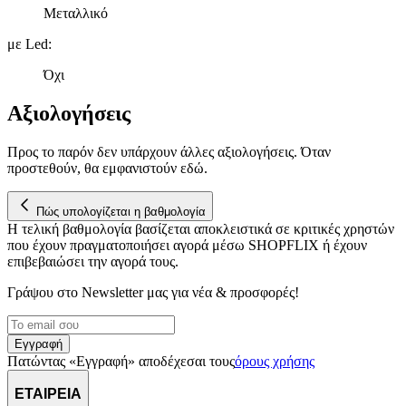
Μεταλλικό
παρέχουμε λειτουργίες μέσων κοινωνικής δικτύωσης και να
αναλύουμε την κυκλοφορία μας. Εμείς και οι 1022 συνεργάτες
με Led
:
μας επεξεργαζόμαστε προσωπικά σας δεδομένα, π.χ. τη
διεύθυνση IP σας, χρησιμοποιώντας τεχνολογία όπως cookies
Όχι
για να αποθηκεύουμε και να έχουμε πρόσβαση σε πληροφορίες
στη συσκευή σας, με σκοπό την προβολή εξατομικευμένων
Αξιολογήσεις
διαφημίσεων και περιεχομένου, τις μετρήσεις σχετικά με
διαφημίσεις και περιεχόμενο, την καλύτερη εικόνα του κοινού
Προς το παρόν δεν υπάρχουν άλλες αξιολογήσεις. Όταν
μας και την ανάπτυξη προϊόντων. Επίσης, κοινοποιούμε
προστεθούν, θα εμφανιστούν εδώ.
πληροφορίες σχετικά με την από μέρους σας χρήση της
τοποθεσίας μας στους συνεργάτες μέσων κοινωνικής
Πώς υπολογίζεται η βαθμολογία
δικτύωσης, διαφημίσεων και ανάλυσης.
Η τελική βαθμολογία βασίζεται αποκλειστικά σε κριτικές χρηστών
που έχουν πραγματοποιήσει αγορά μέσω SHOPFLIX ή έχουν
επιβεβαιώσει την αγορά τους.
Γράψου στο Νewsletter μας για νέα & προσφορές!
Εγγραφή
Πατώντας «Εγγραφή» αποδέχεσαι τους
όρους χρήσης
ΕΤΑΙΡΕΙΑ