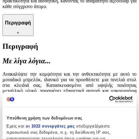
πρακτικότητα και αισθητική, κάνοντάς το απαραίτητο αξεσουάρ για
κάθε σύγχρονο άτομο.
Περιγραφή
+
Περιγραφή
Με λίγα λόγια...
Ανακαλύψτε την κομψότητα και την ανθεκτικότητα με αυτό το
μοναδικό μπρελόκ, ιδανικό για να προσθέσετε μια πινελιά στυλ
στα κλειδιά σας. Κατασκευασμένο από υψηλής ποιότητας
μεταλλικό υλικό, προσφέρει εξαιρετική αντοχή και μακροχρόνια
χρήση. Το διαχρονικό του σχέδιο το καθιστά ιδανικό για
καθημερινή χρήση, ενώ παράλληλα αποτελεί μια εξαιρετική
επιλογή για δώρο σε αγαπημένα πρόσωπα. Συνδυάζει
πρακτικότητα και αισθητική, κάνοντάς το απαραίτητο αξεσουάρ για
Υπεύθυνη χρήση των δεδομένων σας
κάθε σύγχρονο άτομο.
Εμείς και
οι 1022 συνεργάτες μας
επεξεργαζόμαστε
Χαρακτηριστικά
προσωπικά σας δεδομένα, π.χ. τη διεύθυνση IP σας,
χρησιμοποιώντας τεχνολογία όπως cookies για να