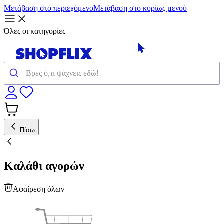
Μετάβαση στο περιεχόμενο
Μετάβαση στο κυρίως μενού
Όλες οι κατηγορίες
Πίσω
Καλάθι αγορών
Αφαίρεση όλων