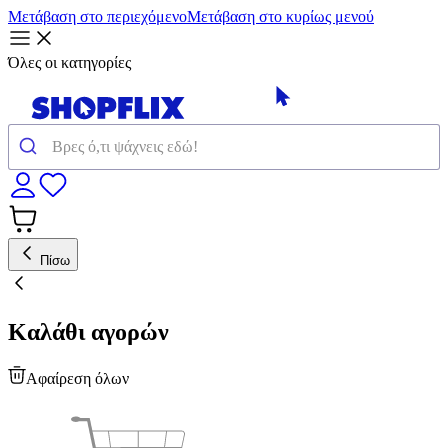
Μετάβαση στο περιεχόμενο
Μετάβαση στο κυρίως μενού
Όλες οι κατηγορίες
Πίσω
Καλάθι αγορών
Αφαίρεση όλων