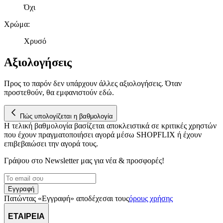
παρέχουμε λειτουργίες μέσων κοινωνικής δικτύωσης και να
Όχι
αναλύουμε την κυκλοφορία μας. Εμείς και οι 1022 συνεργάτες
μας επεξεργαζόμαστε προσωπικά σας δεδομένα, π.χ. τη
Χρώμα
:
διεύθυνση IP σας, χρησιμοποιώντας τεχνολογία όπως cookies
Χρυσό
για να αποθηκεύουμε και να έχουμε πρόσβαση σε πληροφορίες
στη συσκευή σας, με σκοπό την προβολή εξατομικευμένων
Αξιολογήσεις
διαφημίσεων και περιεχομένου, τις μετρήσεις σχετικά με
διαφημίσεις και περιεχόμενο, την καλύτερη εικόνα του κοινού
Προς το παρόν δεν υπάρχουν άλλες αξιολογήσεις. Όταν
μας και την ανάπτυξη προϊόντων. Επίσης, κοινοποιούμε
προστεθούν, θα εμφανιστούν εδώ.
πληροφορίες σχετικά με την από μέρους σας χρήση της
τοποθεσίας μας στους συνεργάτες μέσων κοινωνικής
δικτύωσης, διαφημίσεων και ανάλυσης.
Πώς υπολογίζεται η βαθμολογία
Η τελική βαθμολογία βασίζεται αποκλειστικά σε κριτικές χρηστών
που έχουν πραγματοποιήσει αγορά μέσω SHOPFLIX ή έχουν
επιβεβαιώσει την αγορά τους.
Γράψου στο Νewsletter μας για νέα & προσφορές!
Εγγραφή
Πατώντας «Εγγραφή» αποδέχεσαι τους
όρους χρήσης
ΕΤΑΙΡΕΙΑ