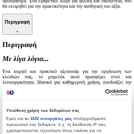
προσβάσιμα. Ένα εξαιρετικό δώρο για φίλους και οικογένεια, που
θα εκτιμηθεί για την πρακτικότητα και την αισθητική του αξία.
Περιγραφή
+
Περιγραφή
Με λίγα λόγια...
Ένα κομψό και πρακτικό αξεσουάρ για την οργάνωση των
κλειδιών σας, το μπρελόκ αυτό προσφέρει στυλ και
λειτουργικότητα. Ιδανικό για καθημερινή χρήση, συνδυάζει την
ανθεκτικότητα με την αισθητική, καθιστώντας το απαραίτητο για
κάθε τσάντα ή τσέπη. Με μοντέρνο σχεδιασμό, προσθέτει μια
πινελιά κομψότητας στην καθημερινότητά σας, ενώ παράλληλα
διασφαλίζει ότι τα κλειδιά σας είναι πάντα σε τάξη και εύκολα
προσβάσιμα. Ένα εξαιρετικό δώρο για φίλους και οικογένεια, που
Υπεύθυνη χρήση των δεδομένων σας
θα εκτιμηθεί για την πρακτικότητα και την αισθητική του αξία.
Εμείς και
οι 1022 συνεργάτες μας
επεξεργαζόμαστε
προσωπικά σας δεδομένα, π.χ. τη διεύθυνση IP σας,
Χαρακτηριστικά
χρησιμοποιώντας τεχνολογία όπως cookies για να