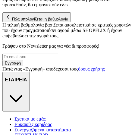
για να αποθηκεύουμε και να έχουμε πρόσβαση σε πληροφορίες
προστεθούν, θα εμφανιστούν εδώ.
στη συσκευή σας, με σκοπό την προβολή εξατομικευμένων
διαφημίσεων και περιεχομένου, τις μετρήσεις σχετικά με
διαφημίσεις και περιεχόμενο, την καλύτερη εικόνα του κοινού
Πώς υπολογίζεται η βαθμολογία
Η τελική βαθμολογία βασίζεται αποκλειστικά σε κριτικές χρηστών
μας και την ανάπτυξη προϊόντων. Επίσης, κοινοποιούμε
που έχουν πραγματοποιήσει αγορά μέσω SHOPFLIX ή έχουν
πληροφορίες σχετικά με την από μέρους σας χρήση της
επιβεβαιώσει την αγορά τους.
τοποθεσίας μας στους συνεργάτες μέσων κοινωνικής
δικτύωσης, διαφημίσεων και ανάλυσης.
Γράψου στο Νewsletter μας για νέα & προσφορές!
Εγγραφή
Πατώντας «Εγγραφή» αποδέχεσαι τους
όρους χρήσης
ΕΤΑΙΡΕΙΑ
Σχετικά με εμάς
Ευκαιρίες καριέρας
Συνεργαζόμενα καταστήματα