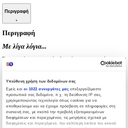
Περιγραφή
+
Περιγραφή
Με λίγα λόγια...
Ένα κομψό και πρακτικό αξεσουάρ για την οργάνωση των
κλειδιών σας, το μπρελόκ αυτό προσφέρει στυλ και
λειτουργικότητα. Ιδανικό για καθημερινή χρήση, συνδυάζει την
ανθεκτικότητα με την αισθητική, καθιστώντας το απαραίτητο για
κάθε τσάντα ή τσέπη. Με προσεγμένο σχεδιασμό, προσθέτει μια
Υπεύθυνη χρήση των δεδομένων σας
πινελιά κομψότητας στην καθημερινότητά σας, ενώ παράλληλα
Εμείς και
οι 1022 συνεργάτες μας
επεξεργαζόμαστε
διασφαλίζει ότι τα κλειδιά σας είναι πάντα σε τάξη και εύκολα
προσβάσιμα. Ένα εξαιρετικό δώρο για εσάς ή τους αγαπημένους
προσωπικά σας δεδομένα, π.χ. τη διεύθυνση IP σας,
σας, που συνδυάζει την πρακτικότητα με την κομψότητα.
χρησιμοποιώντας τεχνολογία όπως cookies για να
αποθηκεύουμε και να έχουμε πρόσβαση σε πληροφορίες στη
Χαρακτηριστικά
συσκευή σας, με σκοπό την προβολή εξατομικευμένων
διαφημίσεων και περιεχομένου, τις μετρήσεις σχετικά με
διαφημίσεις και περιεχόμενο, την καλύτερη εικόνα του κοινού
Τύπος
: