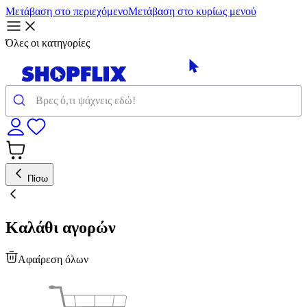
Μετάβαση στο περιεχόμενο
Μετάβαση στο κυρίως μενού
Όλες οι κατηγορίες
Πίσω
Καλάθι αγορών
Αφαίρεση όλων