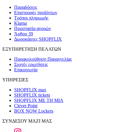
Παραδόσεις
Επιστροφές προϊόντων
Τρόποι πληρωμής
Klarna
Προστασία αγορών
Άρθρο 39
Δωροκάρτες SHOPFLIX
ΕΞΥΠΗΡΕΤΗΣΗ ΠΕΛΑΤΩΝ
Παρακολούθηση Παραγγελίας
Συχνές ερωτήσεις
Επικοινωνία
ΥΠΗΡΕΣΙΕΣ
SHOPFLIX max
SHOPFLIX tickets
SHOPFLIX ΜΕ ΤΗ ΜΙΑ
Clever Point
BOX NOW Lockers
ΣΥΝΔΕΣΟΥ ΜΑΖΙ ΜΑΣ