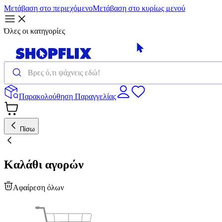
Μετάβαση στο περιεχόμενο
Μετάβαση στο κυρίως μενού
Όλες οι κατηγορίες
Παρακολούθηση Παραγγελίας
Πίσω
Καλάθι αγορών
Αφαίρεση όλων