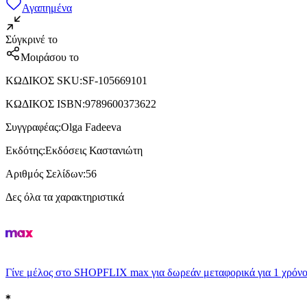
Αγαπημένα
Σύγκρινέ το
Μοιράσου το
ΚΩΔΙΚΟΣ SKU
:
SF-105669101
ΚΩΔΙΚΟΣ ISBN
:
9789600373622
Συγγραφέας
:
Olga Fadeeva
Εκδότης
:
Εκδόσεις Καστανιώτη
Αριθμός Σελίδων
:
56
Δες όλα τα χαρακτηριστικά
Γίνε μέλος στο SHOPFLIX max για δωρεάν μεταφορικά για 1 χρόνο