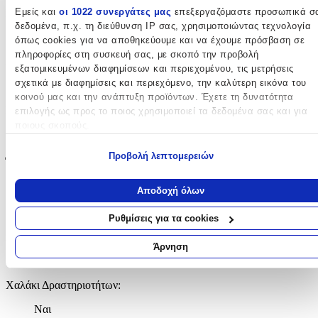
Εμείς και
οι 1022 συνεργάτες μας
επεξεργαζόμαστε προσωπικά σ
Κατασκευή
:
δεδομένα, π.χ. τη διεύθυνση IP σας, χρησιμοποιώντας τεχνολογία
Μηχανής
όπως cookies για να αποθηκεύουμε και να έχουμε πρόσβαση σε
πληροφορίες στη συσκευή σας, με σκοπό την προβολή
Χρώμα
:
εξατομικευμένων διαφημίσεων και περιεχομένου, τις μετρήσεις
σχετικά με διαφημίσεις και περιεχόμενο, την καλύτερη εικόνα του
Πολύχρωμο
κοινού μας και την ανάπτυξη προϊόντων. Έχετε τη δυνατότητα
Σχέδιο
:
επιλογής ως προς το ποιος χρησιμοποιεί τα δεδομένα σας και για
ποιους σκοπούς.
Αυτοκινητόδρομος
Εάν μας επιτρέπετε, θα θέλαμε επίσης:
Προβολή λεπτομερειών
Έξτρα Χαρακτηριστικά
Να συλλέξουμε πληροφορίες σχετικά με τη γεωγραφική σας
τοποθεσία, οι οποίες μπορεί να είναι ακριβείς σε απόσταση
με το Μέτρο
:
Αποδοχή όλων
μερικών μέτρων
Όχι
Να αναγνωρίσουμε τη συσκευή σας σαρώνοντας ενεργά για
Ρυθμίσεις για τα cookies
συγκεκριμένα χαρακτηριστικά (δακτυλικό αποτύπωμα)
Ανάγλυφο
:
Μάθετε περισσότερα σχετικά με τον τρόπο επεξεργασίας των
Άρνηση
προσωπικών σας δεδομένων και καθορίστε τις προτιμήσεις σας στη
Όχι
ενότητα “Λεπτομέρειες”
. Μπορείτε να αλλάξετε ή να ανακαλέσετ
Χαλάκι Δραστηριοτήτων
:
τη συγκατάθεσή σας ανά πάσα στιγμή από τη Δήλωση Cookies.
Ναι
Χρησιμοποιούμε cookies ώστε η τοποθεσία μας να λειτουργεί σωστ