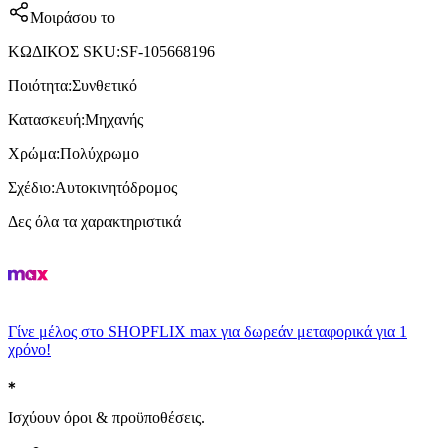
Μοιράσου το
ΚΩΔΙΚΟΣ SKU
:
SF-105668196
Ποιότητα
:
Συνθετικό
Κατασκευή
:
Μηχανής
Χρώμα
:
Πολύχρωμο
Σχέδιο
:
Αυτοκινητόδρομος
Δες όλα τα χαρακτηριστικά
Γίνε μέλος στο SHOPFLIX max για δωρεάν μεταφορικά για 1
χρόνο!
Ισχύουν όροι & προϋποθέσεις.