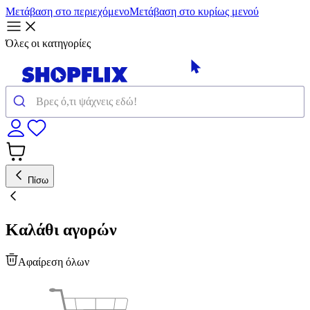
Μετάβαση στο περιεχόμενο
Μετάβαση στο κυρίως μενού
Όλες οι κατηγορίες
Πίσω
Καλάθι αγορών
Αφαίρεση όλων