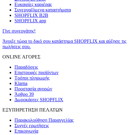
Ευκαιρίες καριέρας
Συνεργαζόμενα καταστήματα
SHOPFLIX B2B
SHOPFLIX app
Γίνε συνεργάτης!
Άνοιξε τώρα το δικό σου κατάστημα SHOPFLIX και αύξησε τις
πωλήσεις σου.
ONLINE ΑΓΟΡΕΣ
Παραδόσεις
Επιστροφές προϊόντων
Τρόποι πληρωμής
Klarna
Προστασία αγορών
Άρθρο 39
Δωροκάρτες SHOPFLIX
ΕΞΥΠΗΡΕΤΗΣΗ ΠΕΛΑΤΩΝ
Παρακολούθηση Παραγγελίας
Συχνές ερωτήσεις
Επικοινωνία