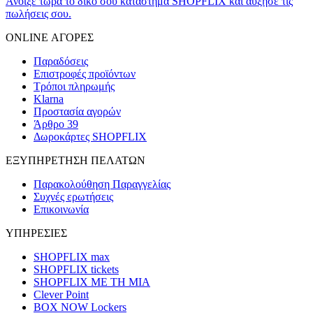
Άνοιξε τώρα το δικό σου κατάστημα SHOPFLIX και αύξησε τις
πωλήσεις σου.
ONLINE ΑΓΟΡΕΣ
Παραδόσεις
Επιστροφές προϊόντων
Τρόποι πληρωμής
Klarna
Προστασία αγορών
Άρθρο 39
Δωροκάρτες SHOPFLIX
ΕΞΥΠΗΡΕΤΗΣΗ ΠΕΛΑΤΩΝ
Παρακολούθηση Παραγγελίας
Συχνές ερωτήσεις
Επικοινωνία
ΥΠΗΡΕΣΙΕΣ
SHOPFLIX max
SHOPFLIX tickets
SHOPFLIX ΜΕ ΤΗ ΜΙΑ
Clever Point
BOX NOW Lockers