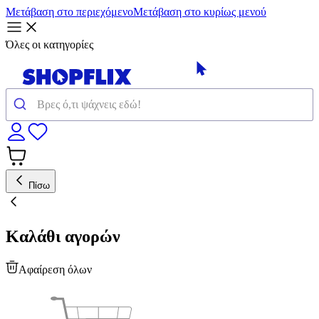
Μετάβαση στο περιεχόμενο
Μετάβαση στο κυρίως μενού
Όλες οι κατηγορίες
Πίσω
Καλάθι αγορών
Αφαίρεση όλων