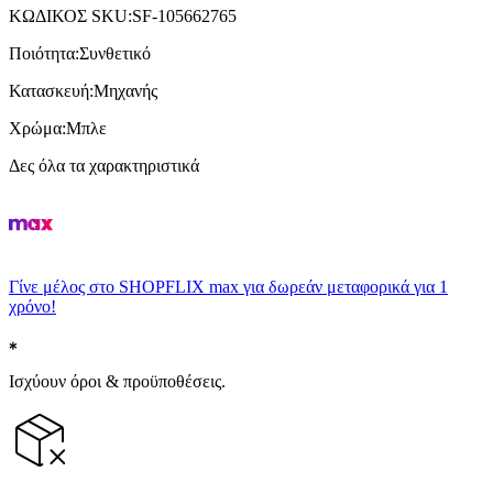
ΚΩΔΙΚΟΣ SKU
:
SF-105662765
Ποιότητα
:
Συνθετικό
Κατασκευή
:
Μηχανής
Χρώμα
:
Μπλε
Δες όλα τα χαρακτηριστικά
Γίνε μέλος στο SHOPFLIX max για δωρεάν μεταφορικά για 1
χρόνο!
Ισχύουν όροι & προϋποθέσεις.