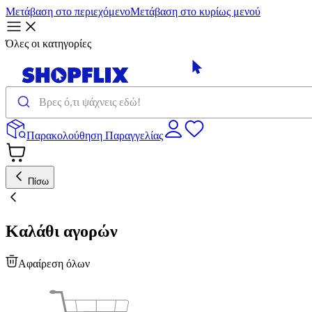
Μετάβαση στο περιεχόμενο
Μετάβαση στο κυρίως μενού
Όλες οι κατηγορίες
Παρακολούθηση Παραγγελίας
Πίσω
Καλάθι αγορών
Αφαίρεση όλων