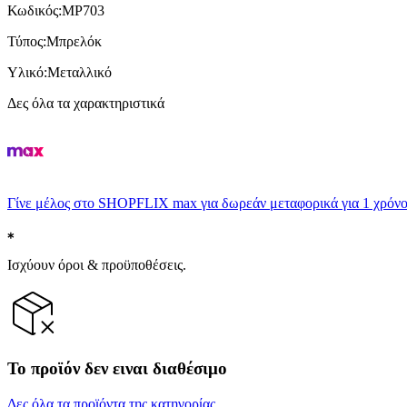
Κωδικός
:
MP703
Τύπος
:
Μπρελόκ
Υλικό
:
Μεταλλικό
Δες όλα τα χαρακτηριστικά
Γίνε μέλος στο SHOPFLIX max για δωρεάν μεταφορικά για 1 χρόνο
Ισχύουν όροι & προϋποθέσεις.
Το προϊόν δεν ειναι διαθέσιμο
Δες όλα τα προϊόντα της κατηγορίας