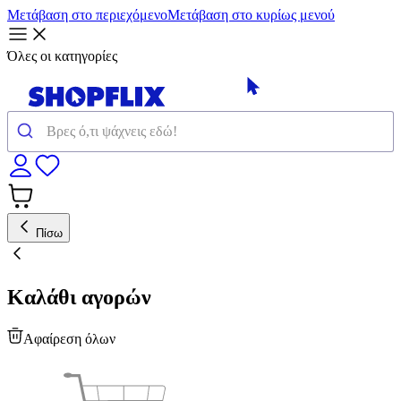
Μετάβαση στο περιεχόμενο
Μετάβαση στο κυρίως μενού
Όλες οι κατηγορίες
Πίσω
Καλάθι αγορών
Αφαίρεση όλων