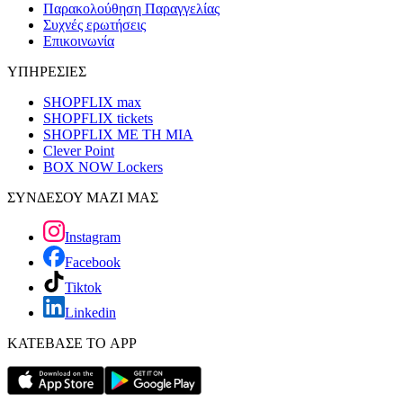
Παρακολούθηση Παραγγελίας
Συχνές ερωτήσεις
Επικοινωνία
ΥΠΗΡΕΣΙΕΣ
SHOPFLIX max
SHOPFLIX tickets
SHOPFLIX ΜΕ ΤΗ ΜΙΑ
Clever Point
BOX NOW Lockers
ΣΥΝΔΕΣΟΥ ΜΑΖΙ ΜΑΣ
Instagram
Facebook
Tiktok
Linkedin
ΚΑΤΕΒΑΣΕ ΤΟ APP