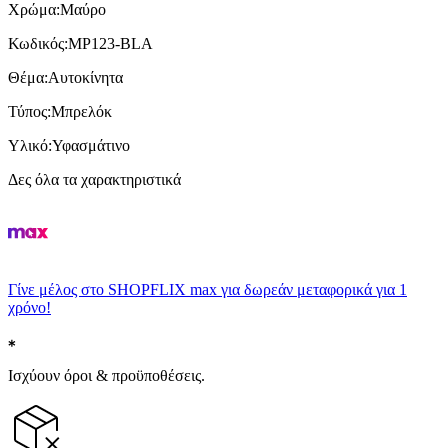
Χρώμα
:
Μαύρο
Κωδικός
:
MP123-BLA
Θέμα
:
Αυτοκίνητα
Τύπος
:
Μπρελόκ
Υλικό
:
Υφασμάτινο
Δες όλα τα χαρακτηριστικά
Γίνε μέλος στο SHOPFLIX max για δωρεάν μεταφορικά για 1
χρόνο!
Ισχύουν όροι & προϋποθέσεις.