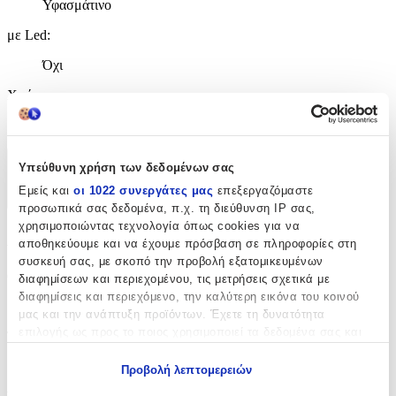
Υφασμάτινο
με Led
:
Όχι
Χρώμα
:
Μαύρο
Υπεύθυνη χρήση των δεδομένων σας
Χαρακτηριστικά
Εμείς και
οι 1022 συνεργάτες μας
επεξεργαζόμαστε
+
προσωπικά σας δεδομένα, π.χ. τη διεύθυνση IP σας,
χρησιμοποιώντας τεχνολογία όπως cookies για να
Χαρακτηριστικά
αποθηκεύουμε και να έχουμε πρόσβαση σε πληροφορίες στη
συσκευή σας, με σκοπό την προβολή εξατομικευμένων
Θέμα
:
διαφημίσεων και περιεχομένου, τις μετρήσεις σχετικά με
διαφημίσεις και περιεχόμενο, την καλύτερη εικόνα του κοινού
Αυτοκίνητα
μας και την ανάπτυξη προϊόντων. Έχετε τη δυνατότητα
επιλογής ως προς το ποιος χρησιμοποιεί τα δεδομένα σας και
Τύπος
:
για ποιους σκοπούς.
Μπρελόκ
Προβολή λεπτομερειών
Εάν μας επιτρέπετε, θα θέλαμε επίσης: