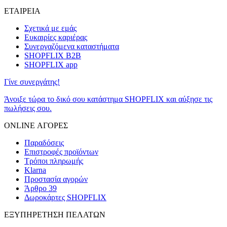
ΕΤΑΙΡΕΙΑ
Σχετικά με εμάς
Ευκαιρίες καριέρας
Συνεργαζόμενα καταστήματα
SHOPFLIX B2B
SHOPFLIX app
Γίνε συνεργάτης!
Άνοιξε τώρα το δικό σου κατάστημα SHOPFLIX και αύξησε τις
πωλήσεις σου.
ONLINE ΑΓΟΡΕΣ
Παραδόσεις
Επιστροφές προϊόντων
Τρόποι πληρωμής
Klarna
Προστασία αγορών
Άρθρο 39
Δωροκάρτες SHOPFLIX
ΕΞΥΠΗΡΕΤΗΣΗ ΠΕΛΑΤΩΝ