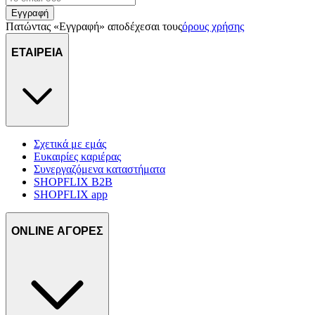
πληροφορίες σχετικά με την από μέρους σας χρήση της
Εγγραφή
τοποθεσίας μας στους συνεργάτες μέσων κοινωνικής
Πατώντας «Εγγραφή» αποδέχεσαι τους
όρους χρήσης
δικτύωσης, διαφημίσεων και ανάλυσης.
ΕΤΑΙΡΕΙΑ
Σχετικά με εμάς
Ευκαιρίες καριέρας
Συνεργαζόμενα καταστήματα
SHOPFLIX B2B
SHOPFLIX app
ONLINE ΑΓΟΡΕΣ