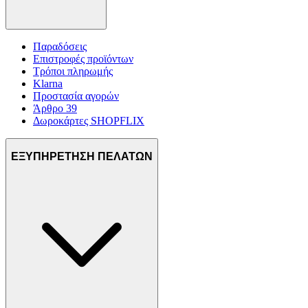
Παραδόσεις
Επιστροφές προϊόντων
Τρόποι πληρωμής
Klarna
Προστασία αγορών
Άρθρο 39
Δωροκάρτες SHOPFLIX
ΕΞΥΠΗΡΕΤΗΣΗ ΠΕΛΑΤΩΝ