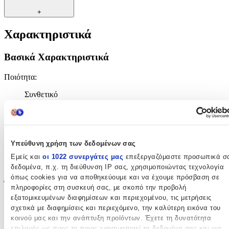
+
Χαρακτηριστικά
Βασικά Χαρακτηριστικά
Ποιότητα
:
Συνθετικό
Κατασκευή
:
Μηχανής
Υπεύθυνη χρήση των δεδομένων σας
Χρώμα
:
Εμείς και
οι 1022 συνεργάτες μας
επεξεργαζόμαστε προσωπικά σ
Μπεζ
δεδομένα, π.χ. τη διεύθυνση IP σας, χρησιμοποιώντας τεχνολογία
όπως cookies για να αποθηκεύουμε και να έχουμε πρόσβαση σε
Έξτρα Χαρακτηριστικά
πληροφορίες στη συσκευή σας, με σκοπό την προβολή
εξατομικευμένων διαφημίσεων και περιεχομένου, τις μετρήσεις
με το Μέτρο
:
σχετικά με διαφημίσεις και περιεχόμενο, την καλύτερη εικόνα του
κοινού μας και την ανάπτυξη προϊόντων. Έχετε τη δυνατότητα
Όχι
επιλογής ως προς το ποιος χρησιμοποιεί τα δεδομένα σας και για