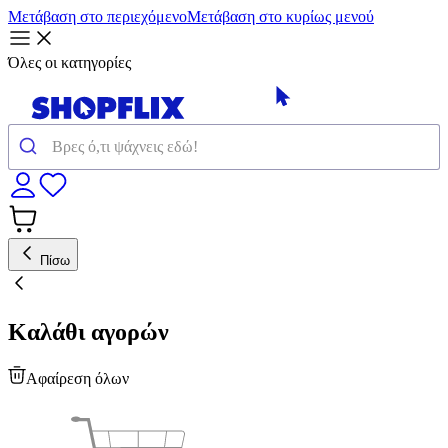
Μετάβαση στο περιεχόμενο
Μετάβαση στο κυρίως μενού
Όλες οι κατηγορίες
Πίσω
Καλάθι αγορών
Αφαίρεση όλων