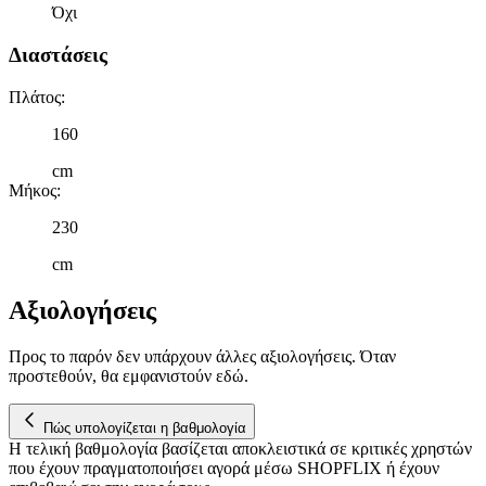
Όχι
εικόνα του κοινού μας και την ανάπτυξη προϊόντων. Επίσης,
κοινοποιούμε πληροφορίες σχετικά με την από μέρους σας χρήση τ
Διαστάσεις
τοποθεσίας μας στους συνεργάτες μέσων κοινωνικής δικτύωσης,
διαφημίσεων και ανάλυσης.
Πλάτος
:
160
cm
Μήκος
:
230
cm
Αξιολογήσεις
Προς το παρόν δεν υπάρχουν άλλες αξιολογήσεις. Όταν
προστεθούν, θα εμφανιστούν εδώ.
Πώς υπολογίζεται η βαθμολογία
Η τελική βαθμολογία βασίζεται αποκλειστικά σε κριτικές χρηστών
που έχουν πραγματοποιήσει αγορά μέσω SHOPFLIX ή έχουν