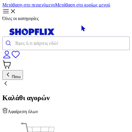
Μετάβαση στο περιεχόμενο
Μετάβαση στο κυρίως μενού
Όλες οι κατηγορίες
Πίσω
Καλάθι αγορών
Αφαίρεση όλων