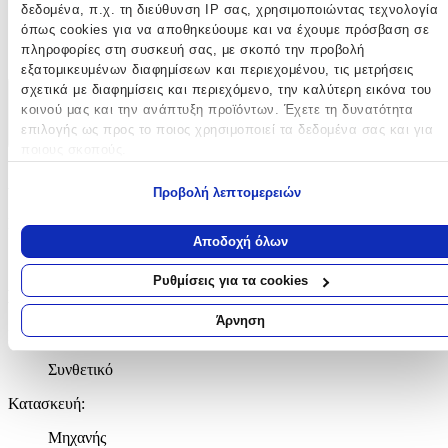
δεδομένα, π.χ. τη διεύθυνση IP σας, χρησιμοποιώντας τεχνολογία
150
όπως cookies για να αποθηκεύουμε και να έχουμε πρόσβαση σε
πληροφορίες στη συσκευή σας, με σκοπό την προβολή
cm
εξατομικευμένων διαφημίσεων και περιεχομένου, τις μετρήσεις
σχετικά με διαφημίσεις και περιεχόμενο, την καλύτερη εικόνα του
Χαρακτηριστικά
κοινού μας και την ανάπτυξη προϊόντων. Έχετε τη δυνατότητα
επιλογής ως προς το ποιος χρησιμοποιεί τα δεδομένα σας και για
+
ποιους σκοπούς.
Χαρακτηριστικά
Εάν μας επιτρέπετε, θα θέλαμε επίσης:
Προβολή λεπτομερειών
Να συλλέξουμε πληροφορίες σχετικά με τη γεωγραφική σας
Κατασκευαστής
:
τοποθεσία, οι οποίες μπορεί να είναι ακριβείς σε απόσταση
Αποδοχή όλων
μερικών μέτρων
Beverly Hills Polo Club
Να αναγνωρίσουμε τη συσκευή σας σαρώνοντας ενεργά για
Ρυθμίσεις για τα cookies
συγκεκριμένα χαρακτηριστικά (δακτυλικό αποτύπωμα)
Βασικά Χαρακτηριστικά
Μάθετε περισσότερα σχετικά με τον τρόπο επεξεργασίας των
Άρνηση
Ποιότητα
:
προσωπικών σας δεδομένων και καθορίστε τις προτιμήσεις σας στη
ενότητα “Λεπτομέρειες”
. Μπορείτε να αλλάξετε ή να ανακαλέσετ
Συνθετικό
τη συγκατάθεσή σας ανά πάσα στιγμή από τη Δήλωση Cookies.
Κατασκευή
:
Χρησιμοποιούμε cookies ώστε η τοποθεσία μας να λειτουργεί σωστ
να εξατομικεύουμε περιεχόμενο και διαφημίσεις, να παρέχουμε
Μηχανής