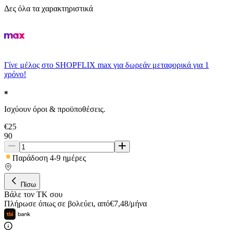
Δες όλα τα χαρακτηριστικά
Γίνε μέλος στο SHOPFLIX max για δωρεάν μεταφορικά για 1
χρόνο!
Ισχύουν όροι & προϋποθέσεις.
€
25
90
Παράδοση 4-9 ημέρες
Πίσω
Βάλε τον ΤΚ σου
Πλήρωσε όπως σε βολεύει
,
από
€
7,48
/
μήνα