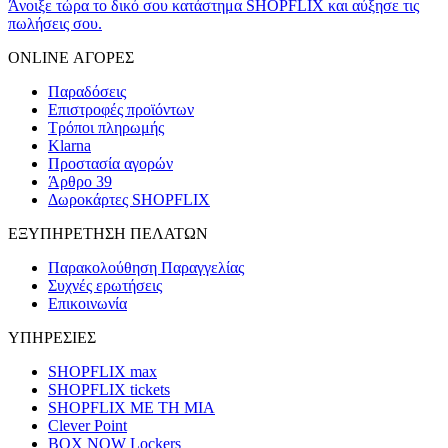
Άνοιξε τώρα το δικό σου κατάστημα SHOPFLIX και αύξησε τις
πωλήσεις σου.
ONLINE ΑΓΟΡΕΣ
Παραδόσεις
Επιστροφές προϊόντων
Τρόποι πληρωμής
Klarna
Προστασία αγορών
Άρθρο 39
Δωροκάρτες SHOPFLIX
ΕΞΥΠΗΡΕΤΗΣΗ ΠΕΛΑΤΩΝ
Παρακολούθηση Παραγγελίας
Συχνές ερωτήσεις
Επικοινωνία
ΥΠΗΡΕΣΙΕΣ
SHOPFLIX max
SHOPFLIX tickets
SHOPFLIX ΜΕ ΤΗ ΜΙΑ
Clever Point
BOX NOW Lockers