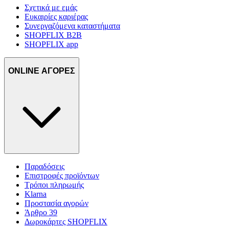
Σχετικά με εμάς
Ευκαιρίες καριέρας
Συνεργαζόμενα καταστήματα
SHOPFLIX B2B
SHOPFLIX app
ONLINE ΑΓΟΡΕΣ
Παραδόσεις
Επιστροφές προϊόντων
Τρόποι πληρωμής
Klarna
Προστασία αγορών
Άρθρο 39
Δωροκάρτες SHOPFLIX