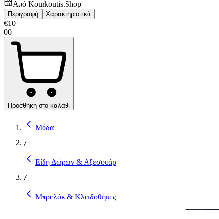
Από
Kourkoutis.Shop
Περιγραφή
Χαρακτηριστικά
€
10
00
Προσθήκη στο καλάθι
Μόδα
/
Είδη Δώρων & Αξεσουάρ
/
Μπρελόκ & Κλειδοθήκες