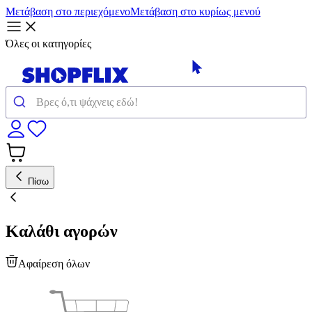
Μετάβαση στο περιεχόμενο
Μετάβαση στο κυρίως μενού
Όλες οι κατηγορίες
Πίσω
Καλάθι αγορών
Αφαίρεση όλων