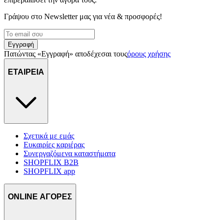
διαφημίσεις και περιεχόμενο, την καλύτερη εικόνα του κοινού
μας και την ανάπτυξη προϊόντων. Επίσης, κοινοποιούμε
Γράψου στο Νewsletter μας για νέα & προσφορές!
πληροφορίες σχετικά με την από μέρους σας χρήση της
τοποθεσίας μας στους συνεργάτες μέσων κοινωνικής
Εγγραφή
δικτύωσης, διαφημίσεων και ανάλυσης.
Πατώντας «Εγγραφή» αποδέχεσαι τους
όρους χρήσης
ΕΤΑΙΡΕΙΑ
Σχετικά με εμάς
Ευκαιρίες καριέρας
Συνεργαζόμενα καταστήματα
SHOPFLIX B2B
SHOPFLIX app
ONLINE ΑΓΟΡΕΣ