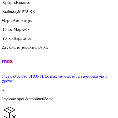
Χρώμα
:
Κόκκινο
Κωδικός
:
MP72-RE
Θέμα
:
Αυτοκίνητα
Τύπος
:
Μπρελόκ
Υλικό
:
Δερμάτινο
Δες όλα τα χαρακτηριστικά
Γίνε μέλος στο SHOPFLIX max για δωρεάν μεταφορικά για 1
χρόνο!
Ισχύουν όροι & προϋποθέσεις.