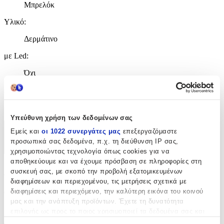
Μπρελόκ
Υλικό
:
Δερμάτινο
με Led
:
Όχι
Χρώμα
:
Κόκκινο
Υπεύθυνη χρήση των δεδομένων σας
Εμείς και
οι 1022 συνεργάτες μας
επεξεργαζόμαστε
Χαρακτηριστικά
προσωπικά σας δεδομένα, π.χ. τη διεύθυνση IP σας,
+
χρησιμοποιώντας τεχνολογία όπως cookies για να
αποθηκεύουμε και να έχουμε πρόσβαση σε πληροφορίες στη
Χαρακτηριστικά
συσκευή σας, με σκοπό την προβολή εξατομικευμένων
διαφημίσεων και περιεχομένου, τις μετρήσεις σχετικά με
διαφημίσεις και περιεχόμενο, την καλύτερη εικόνα του κοινού
Θέμα
:
μας και την ανάπτυξη προϊόντων. Έχετε τη δυνατότητα
Αυτοκίνητα
επιλογής ως προς το ποιος χρησιμοποιεί τα δεδομένα σας και
για ποιους σκοπούς.