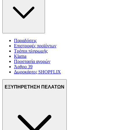
Παραδόσεις
Επιστροφές προϊόντων
Τρόποι πληρωμής
Klarna
Προστασία αγορών
Άρθρο 39
Δωροκάρτες SHOPFLIX
ΕΞΥΠΗΡΕΤΗΣΗ ΠΕΛΑΤΩΝ