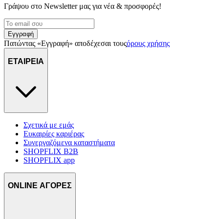
διαφημίσεις και περιεχόμενο, την καλύτερη εικόνα του κοινού
Γράψου στο Νewsletter μας για νέα & προσφορές!
μας και την ανάπτυξη προϊόντων. Επίσης, κοινοποιούμε
πληροφορίες σχετικά με την από μέρους σας χρήση της
τοποθεσίας μας στους συνεργάτες μέσων κοινωνικής
Εγγραφή
δικτύωσης, διαφημίσεων και ανάλυσης.
Πατώντας «Εγγραφή» αποδέχεσαι τους
όρους χρήσης
ΕΤΑΙΡΕΙΑ
Σχετικά με εμάς
Ευκαιρίες καριέρας
Συνεργαζόμενα καταστήματα
SHOPFLIX B2B
SHOPFLIX app
ONLINE ΑΓΟΡΕΣ