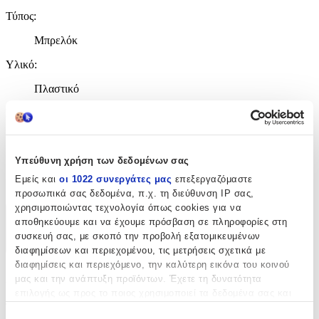
Τύπος
:
Μπρελόκ
Υλικό
:
Πλαστικό
Είδος
:
για Φωτογραφία
Υπεύθυνη χρήση των δεδομένων σας
με Led
:
Εμείς και
οι 1022 συνεργάτες μας
επεξεργαζόμαστε
Όχι
προσωπικά σας δεδομένα, π.χ. τη διεύθυνση IP σας,
χρησιμοποιώντας τεχνολογία όπως cookies για να
αποθηκεύουμε και να έχουμε πρόσβαση σε πληροφορίες στη
Χαρακτηριστικά
συσκευή σας, με σκοπό την προβολή εξατομικευμένων
+
διαφημίσεων και περιεχομένου, τις μετρήσεις σχετικά με
διαφημίσεις και περιεχόμενο, την καλύτερη εικόνα του κοινού
Χαρακτηριστικά
μας και την ανάπτυξη προϊόντων. Έχετε τη δυνατότητα
επιλογής ως προς το ποιος χρησιμοποιεί τα δεδομένα σας και
Τύπος
:
για ποιους σκοπούς.