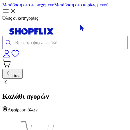
Μετάβαση στο περιεχόμενο
Μετάβαση στο κυρίως μενού
Όλες οι κατηγορίες
Πίσω
Καλάθι αγορών
Αφαίρεση όλων