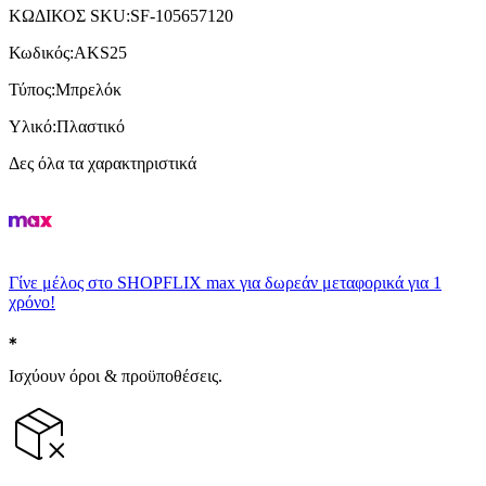
ΚΩΔΙΚΟΣ SKU
:
SF-105657120
Κωδικός
:
AKS25
Τύπος
:
Μπρελόκ
Υλικό
:
Πλαστικό
Δες όλα τα χαρακτηριστικά
Γίνε μέλος στο SHOPFLIX max για δωρεάν μεταφορικά για 1
χρόνο!
Ισχύουν όροι & προϋποθέσεις.